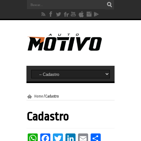
Home
/
Cadastro
Cadastro
WhatsApp
Facebook
Twitter
LinkedIn
Email
Share