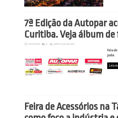
7ª Edição da Autopar a
Curitiba. Veja álbum de 
02/07/2014
0
6265 Visualizações
Feira de
junho
Leia m
Feira de Acessórios na T
como foco a indústria e