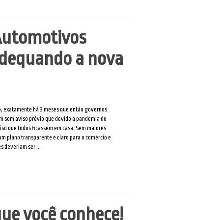
 Automotivos
dequando a nova
ço, exatamente há 3 meses que então governos
m sem aviso prévio que devido a pandemia do
ciso que todos ficassem em casa. Sem maiores
m plano transparente e claro para o comércio e
es deveriam ser ...
que você conhece!