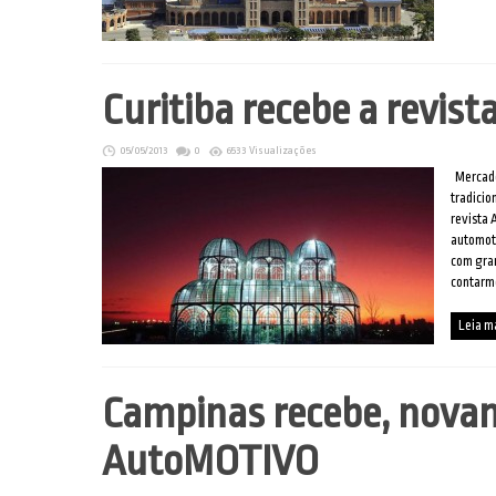
Curitiba recebe a revi
05/05/2013
0
6533 Visualizações
Mercado
tradicio
revista 
automoti
com gran
contarmo
Leia m
Campinas recebe, novam
AutoMOTIVO