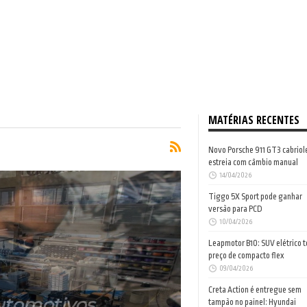
MATÉRIAS RECENTES
Novo Porsche 911 GT3 cabriol
estreia com câmbio manual
14/04/2026
Tiggo 5X Sport pode ganhar
versão para PCD
10/04/2026
Leapmotor B10: SUV elétrico 
preço de compacto flex
09/04/2026
Creta Action é entregue sem
Automotivos
tampão no painel: Hyundai