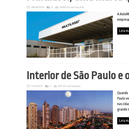
08/04/2020
0
20995 Visualizações
A AutoMo
empresas
Leia m
Interior de São Paulo e
13/02/2017
0
3911 Visualizações
Quando s
Paulo ve
nas cida
grande m
Leia m