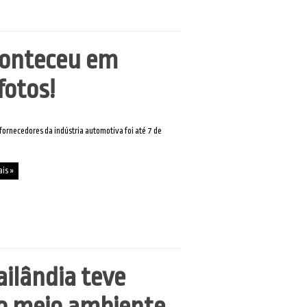
conteceu em
fotos!
 fornecedores da indústria automotiva foi até 7 de
ais »
ailândia teve
 o meio ambiente