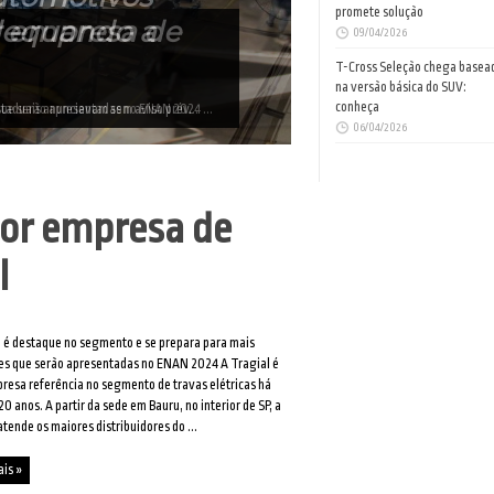
promete solução
dequando a
09/04/2026
T-Cross Seleção chega basea
na versão básica do SUV:
conheça
staduais anunciavam sem aviso prév...
06/04/2026
ior empresa de
l
 é destaque no segmento e se prepara para mais
es que serão apresentadas no ENAN 2024 A Tragial é
esa referência no segmento de travas elétricas há
20 anos. A partir da sede em Bauru, no interior de SP, a
atende os maiores distribuidores do ...
ais »