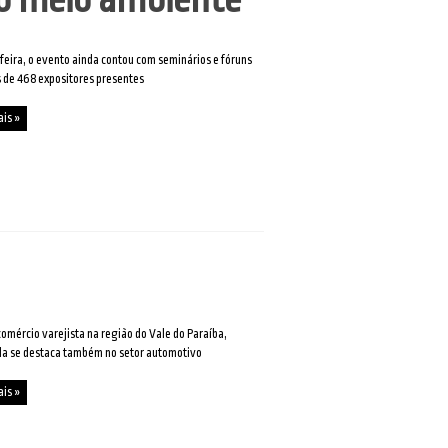
feira, o evento ainda contou com seminários e fóruns
 de 468 expositores presentes
ais »
comércio varejista na região do Vale do Paraíba,
da se destaca também no setor automotivo
ais »