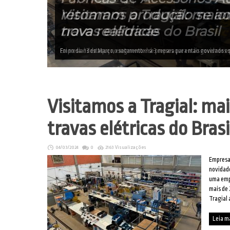
retomam produção se a
nova realidade
Foi no dia 13 de Março, exatamente há 3 meses que então governos e
Visitamos a Tragial: ma
travas elétricas do Brasi
04/03/2024
0
2163 Visualizações
Empresa
novidad
uma empr
mais de 
Tragial 
Leia m