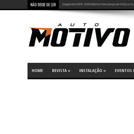
NÃO DEIXE DE LER
Leapmotor B10: SUV elétrico tem preço de compacto 
HOME
REVISTA
»
INSTALAÇÃO
»
EVENTOS E