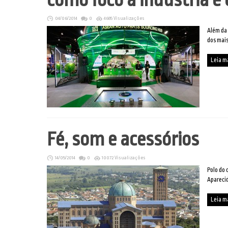
04/06/2014
0
4685 Visualizações
Além da 
dos mais
Leia m
Fé, som e acessórios
14/05/2014
0
10072 Visualizações
Polo do 
Apareci
Leia m