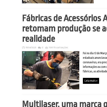
Fábricas de Acessórios
retomam produção se a
realidade
15/06/2020
0
7091 Visualizações
Foi no dia 13 de Mar
estaduais anunciava
coronavírus, era pre
informações ou com u
fábricas, as atividad
Leia mais »
Multilaser, uma marca 