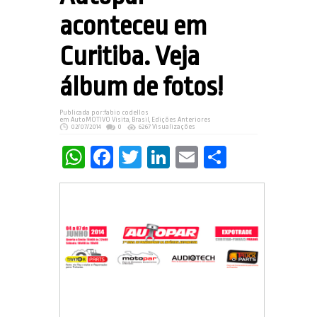
aconteceu em
Curitiba. Veja
álbum de fotos!
Publicada por:
fabio codellos
em
AutoMOTIVO Visita
,
Brasil
,
Edições Anteriores
02/07/2014
0
6267 Visualizações
WhatsApp
Facebook
Twitter
LinkedIn
Email
Share