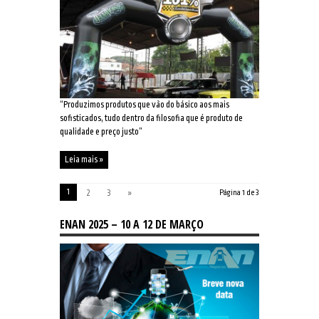
“Produzimos produtos que vão do básico aos mais
sofisticados, tudo dentro da filosofia que é produto de
qualidade e preço justo”
Leia mais »
1
2
3
»
Página 1 de 3
ENAN 2025 – 10 A 12 DE MARÇO