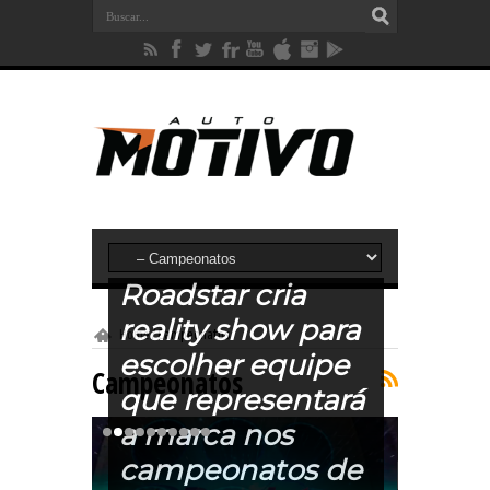
Roadstar cria
reality show para
Home
/
Campeonatos
escolher equipe
Campeonatos
que representará
a marca nos
campeonatos de