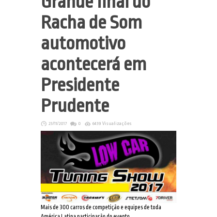
Grande final do
Racha de Som
automotivo
acontecerá em
Presidente
Prudente
23/11/2017
0
6439 Visualizações
Mais de 300 carros de competição e equipes de toda
América Latina participarão do evento