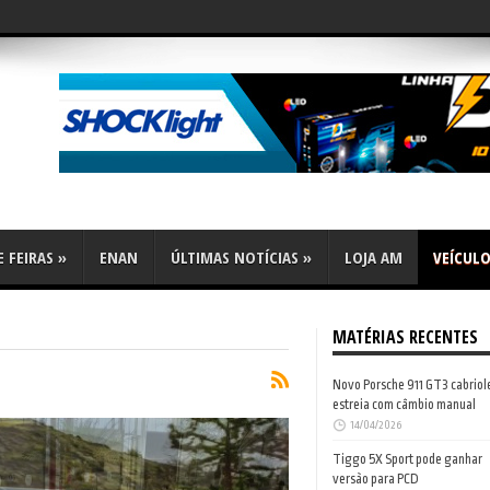
flex
 FEIRAS
»
ENAN
ÚLTIMAS NOTÍCIAS
»
LOJA AM
VEÍCUL
MATÉRIAS RECENTES
Novo Porsche 911 GT3 cabriol
estreia com câmbio manual
14/04/2026
Tiggo 5X Sport pode ganhar
versão para PCD