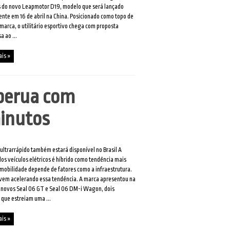
s do novo Leapmotor D19, modelo que será lançado
ente em 16 de abril na China. Posicionado como topo de
 marca, o utilitário esportivo chega com proposta
a ao ...
ais »
 perua com
minutos
ultrarrápido também estará disponível no Brasil A
os veículos elétricos é híbrido como tendência mais
 mobilidade depende de fatores como a infraestrutura.
vem acelerando essa tendência. A marca apresentou na
 novos Seal 06 GT e Seal 06 DM-i Wagon, dois
que estreiam uma ...
ais »