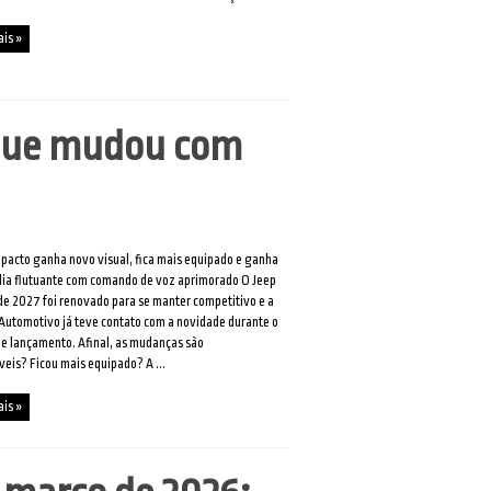
ais »
 que mudou com
acto ganha novo visual, fica mais equipado e ganha
dia flutuante com comando de voz aprimorado O Jeep
 2027 foi renovado para se manter competitivo e a
Automotivo já teve contato com a novidade durante o
e lançamento. Afinal, as mudanças são
veis? Ficou mais equipado? A ...
ais »