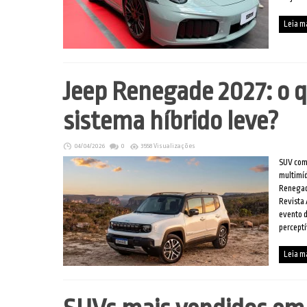
Leia m
Jeep Renegade 2027: o
sistema híbrido leve?
04/04/2026
0
3558 Visualizações
SUV comp
multimí
Renegade
Revista 
evento d
perceptí
Leia m