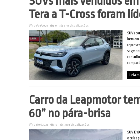
SUVs mais vendidos em
Tera a T-Cross foram líd
04/04/2026
0
3144 Visualizações
SUVs co
bem em m
represe
segment
consult
compacto
Leia m
Carro da Leapmotor tem
60” no pára-brisa
03/04/2026
0
3108 Visualizações
SUV D19 
e telas 