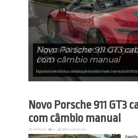
Tiggo 5X Sport pode ganh
PCD
Marca não admite mas isenção pode ajudar a reduzir preço do SUV co
Novo Porsche 911 GT3 ca
com câmbio manual
14/04/2026
0
5189 Visualizações
Esportiv