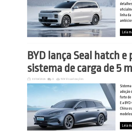
detalhe
oficialm
linha da
ambicios
Leia m
BYD lança Seal hatch e
sistema de carga de 5 
03/04/2026
0
1574 Visualizações
Sistema 
adoção d
forte de
E a BYD 
China os
modelos 
Leia m