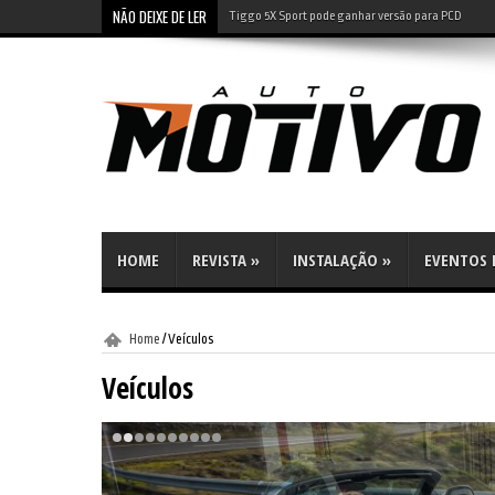
NÃO DEIXE DE LER
Leapmotor B10: SUV elétrico tem preço de compacto 
HOME
REVISTA
»
INSTALAÇÃO
»
EVENTOS E
Home
/
Veículos
Veículos