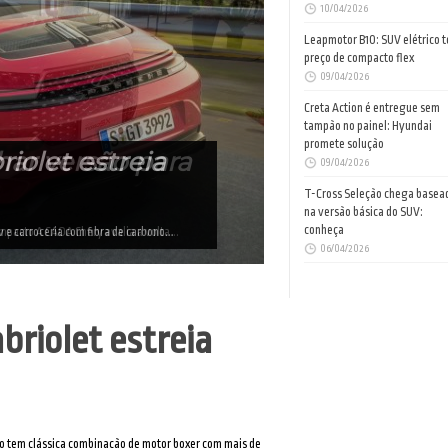
10/04/2026
Leapmotor B10: SUV elétrico 
preço de compacto flex
09/04/2026
Creta Action é entregue sem
tampão no painel: Hyundai
promete solução
ar versão para
09/04/2026
T-Cross Seleção chega basea
na versão básica do SUV:
conheça
mpacto A CAOA Chery avalia a volta...
06/04/2026
briolet estreia
o tem clássica combinação de motor boxer com mais de