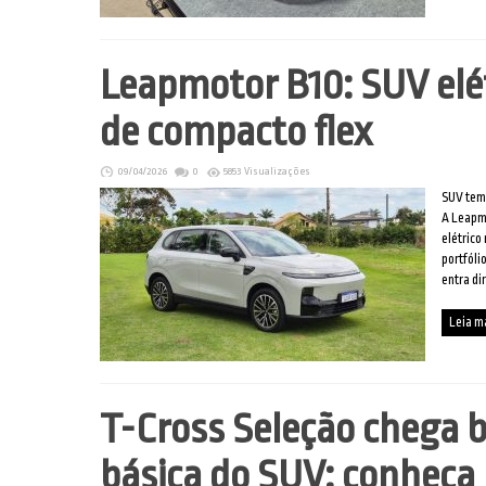
Leapmotor B10: SUV elé
de compacto flex
09/04/2026
0
5853 Visualizações
SUV tem 
A Leapmo
elétrico
portfóli
entra di
Leia m
T-Cross Seleção chega 
básica do SUV: conheça