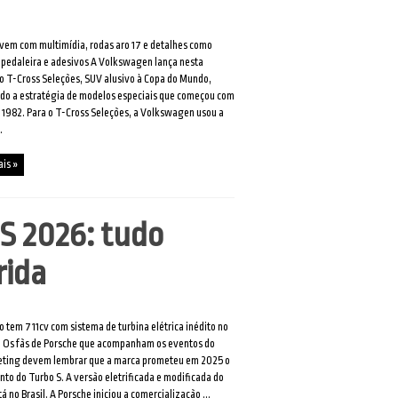
vem com multimídia, rodas aro 17 e detalhes como
 pedaleira e adesivos A Volkswagen lança nesta
 T-Cross Seleções, SUV alusivo à Copa do Mundo,
do a estratégia de modelos especiais que começou com
 1982. Para o T-Cross Seleções, a Volkswagen usou a
.
ais »
S 2026: tudo
rida
o tem 711cv com sistema de turbina elétrica inédito no
 Os fãs de Porsche que acompanham os eventos do
ting devem lembrar que a marca prometeu em 2025 o
to do Turbo S. A versão eletrificada e modificada do
tá no Brasil. A Porsche iniciou a comercialização ...