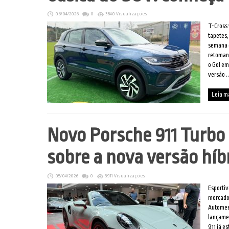
06/04/2026
0
3840 Visualizações
T-Cross 
tapetes,
semana o
retoman
o Gol em
versão ..
Leia m
Novo Porsche 911 Turbo 
sobre a nova versão híb
05/04/2026
0
3911 Visualizações
Esportiv
mercado
Automee
lançamen
911 já es