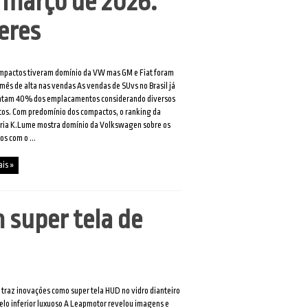
 março de 2026:
eres
mpactos tiveram domínio da VW mas GM e Fiat foram
ês de alta nas vendas As vendas de SUvs no Brasil já
ntam 40% dos emplacamentos considerando diversos
os. Com predomínio dos compactos, o ranking da
oria K.Lume mostra domínio da Volkswagen sobre os
s com o ...
ais »
 super tela de
traz inovações como super tela HUD no vidro dianteiro
pelo inferior luxuoso A Leapmotor revelou imagens e