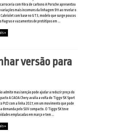
carroceria com fibra de carbono A Porsche apresentou
variações mais incomuns da linhagem 911 ao revelar o
 Cabriolet com base no GT3, modelo que surge poucos
s flagras e vazamentos de protótipos em ...
ais »
nhar versão para
o admite mas isenção pode ajudar a reduzir preço do
acto A CAOA Chery avalia a volta do Tiggo 5X Sport
co PcD com a linha 2027, em um movimento que pode
r a demanda pelo SUV compacto. O Tiggo 5X teve
idades emplacadas em março e tem ...
ais »