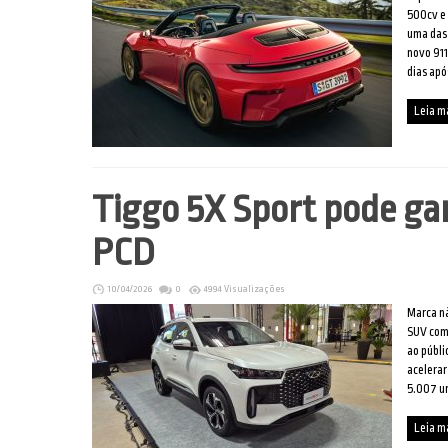
500cv e 
uma das 
novo 911
dias apó
Leia m
Tiggo 5X Sport pode ga
PCD
10/04/2026
0
4994 Visualizações
Marca nã
SUV comp
ao públi
acelera
5.007 un
Leia m