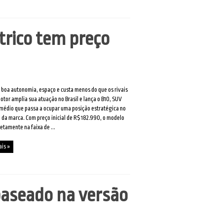
trico tem preço
boa autonomia, espaço e custa menos do que os rivais
tor amplia sua atuação no Brasil e lança o B10, SUV
 médio que passa a ocupar uma posição estratégica no
o da marca. Com preço inicial de R$ 182.990, o modelo
retamente na faixa de ...
ais »
baseado na versão