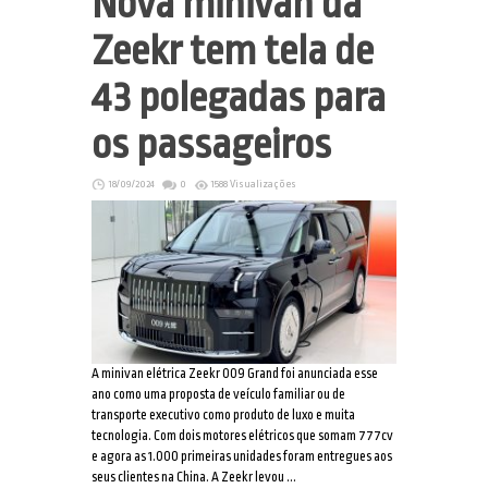
Nova minivan da
Zeekr tem tela de
43 polegadas para
os passageiros
18/09/2024
0
1588 Visualizações
A minivan elétrica Zeekr 009 Grand foi anunciada esse
ano como uma proposta de veículo familiar ou de
transporte executivo como produto de luxo e muita
tecnologia. Com dois motores elétricos que somam 777cv
e agora as 1.000 primeiras unidades foram entregues aos
seus clientes na China. A Zeekr levou ...