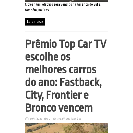
Citroën Ami elétrico será vendido na América do Sul e,
também, no Brasil
Leia mais »
Prêmio Top Car TV
escolhe os
melhores carros
do ano: Fastback,
City, Frontier e
Bronco vencem
30/11/2022
0
3732 Visualizações