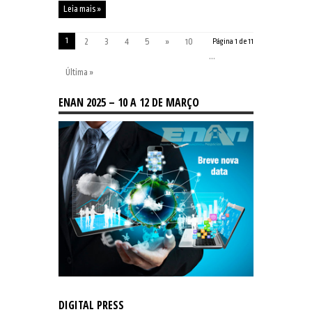
Leia mais »
1
2
3
4
5
»
10
Página 1 de 11
...
Última »
ENAN 2025 – 10 A 12 DE MARÇO
DIGITAL PRESS