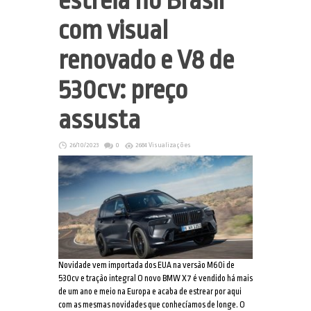
estreia no Brasil
com visual
renovado e V8 de
530cv: preço
assusta
26/10/2023
0
2684 Visualizações
Novidade vem importada dos EUA na versão M60i de
530cv e tração integral O novo BMW X7 é vendido há mais
de um ano e meio na Europa e acaba de estrear por aqui
com as mesmas novidades que conhecíamos de longe. O