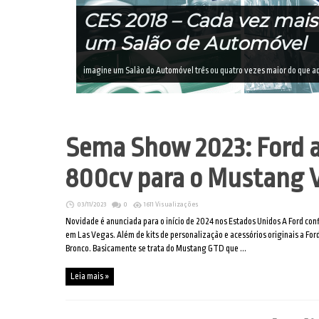
CES 2018 – Cada vez mai
um Salão de Automóvel
imagine um Salão do Automóvel três ou quatro vezes maior do que aqu
Sema Show 2023: Ford a
800cv para o Mustang 
03/11/2023
0
1611 Visualizações
Novidade é anunciada para o início de 2024 nos Estados Unidos A Ford c
em Las Vegas. Além de kits de personalização e acessórios originais a Fo
Bronco. Basicamente se trata do Mustang GTD que ...
Leia mais »