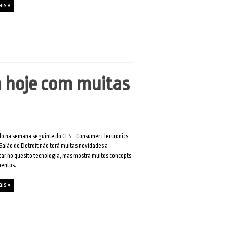
ais »
a hoje com muitas
o na semana seguinte do CES - Consumer Electronics
Salão de Detroit não terá muitas novidades a
ar no quesito tecnologia, mas mostra muitos concepts
mentos.
ais »