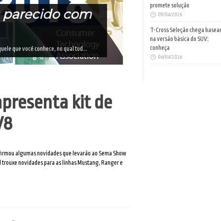
promete solução
s parecido com
09/04/2026
T-Cross Seleção chega basea
na versão básica do SUV:
conheça
ele que você conhece, no qual tod...
06/04/2026
presenta kit de
V8
onfirmou algumas novidades que levarão ao Sema Show
rd trouxe novidades para as linhas Mustang, Ranger e