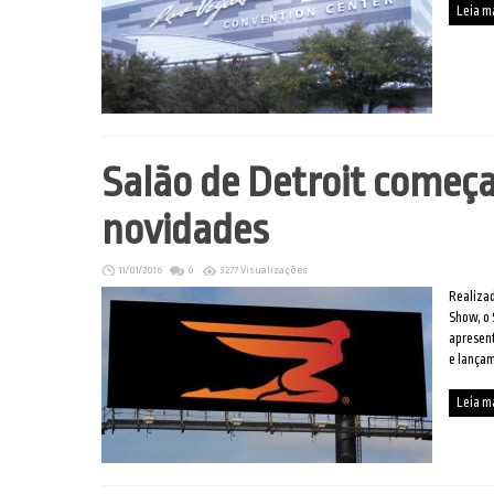
Leia m
Salão de Detroit começ
novidades
11/01/2016
0
3277 Visualizações
Realizad
Show, o 
apresent
e lança
Leia m