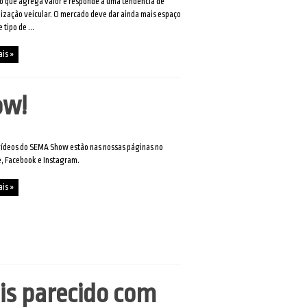
o que agrega valor e responde a uma tendência de
ização veicular. O mercado deve dar ainda mais espaço
 tipo de ...
ais »
ow!
vídeos do SEMA Show estão nas nossas páginas no
, Facebook e Instagram.
ais »
is parecido com