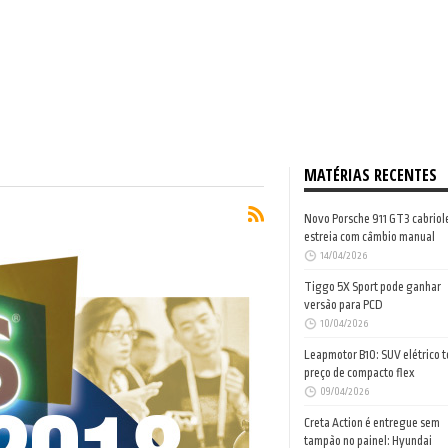
MATÉRIAS RECENTES
Novo Porsche 911 GT3 cabriol
estreia com câmbio manual
14/04/2026
Tiggo 5X Sport pode ganhar
versão para PCD
10/04/2026
Leapmotor B10: SUV elétrico 
preço de compacto flex
09/04/2026
Creta Action é entregue sem
tampão no painel: Hyundai