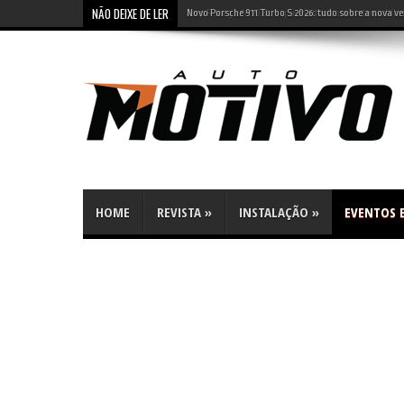
NÃO DEIXE DE LER
Jeep Renegade 2027: o que mudou com sistema híbri
HOME
REVISTA
»
INSTALAÇÃO
»
EVENTOS E