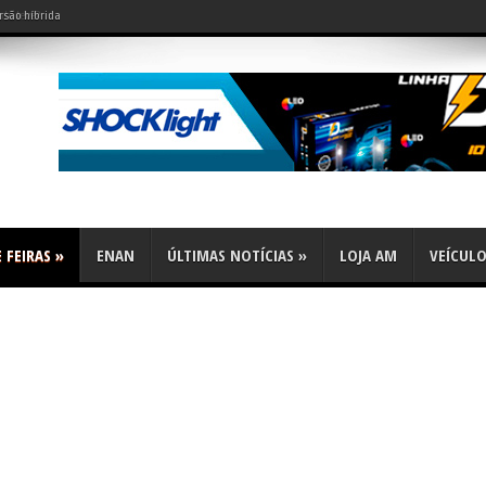
do leve?
 FEIRAS
»
ENAN
ÚLTIMAS NOTÍCIAS
»
LOJA AM
VEÍCUL