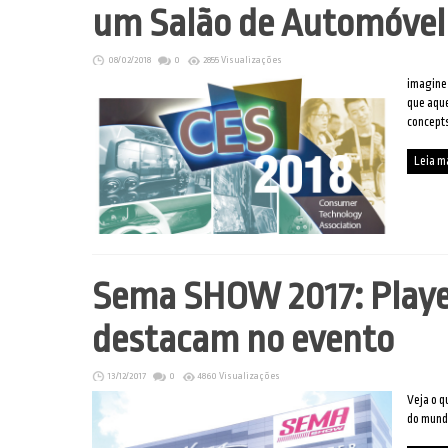
um Salão de Automóvel
08/02/2018
0
2855 Visualizações
imagine 
que aque
concepts
Leia m
Sema SHOW 2017: Player
destacam no evento
13/12/2017
0
4860 Visualizações
Veja o q
do mun