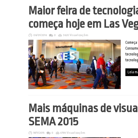
Maior feira de tecnolog
começa hoje em Las Ve
06/01/2016
0
3620 Visualizações
Começa h
Consumer
tecnolog
tecnolo
Leia m
Mais máquinas de visua
SEMA 2015
18/11/2015
0
4799 Visualizações