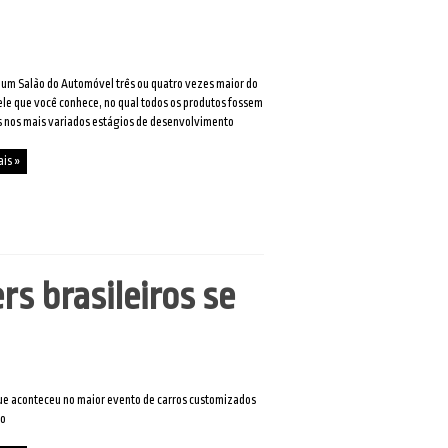
um Salão do Automóvel três ou quatro vezes maior do
le que você conhece, no qual todos os produtos fossem
 nos mais variados estágios de desenvolvimento
ais »
s brasileiros se
ue aconteceu no maior evento de carros customizados
do