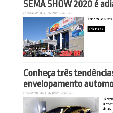
SEMA SHOW 2020 é adi
22/08/2020
0
3731 Visualizações
Nem o maior evento d
Leia mais »
Conheça três tendências
envelopamento automo
01/07/2020
0
3790 Visualizações
O envel
acessíve
pintura.