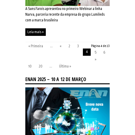
A Suns Farois apresentou no primeiro Webinar a linha
Narva, parceria recente da empresa do grupo Lumileds
com a marca brasileira
Leia mais »
« Primeira
...
«
2
3
Página 4 de 23
4
5
6
»
10
20
...
Última »
ENAN 2025 – 10 A 12 DE MARÇO