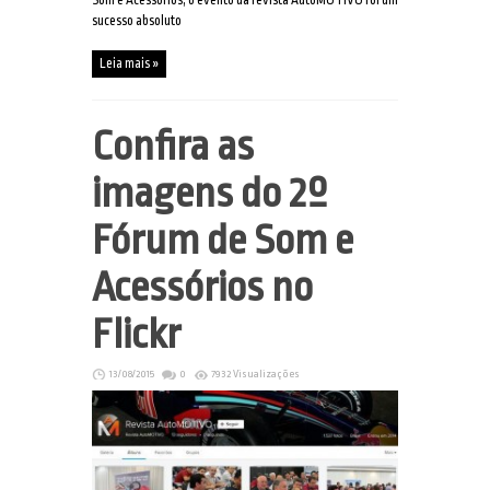
Som e Acessórios, o evento da revista AutoMOTIVO foi um
sucesso absoluto
Leia mais »
Confira as
imagens do 2º
Fórum de Som e
Acessórios no
Flickr
13/08/2015
0
7932 Visualizações