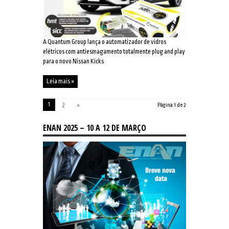
A Quantum Group lança o automatizador de vidros
elétricos com antiesmagamento totalmente plug and play
para o novo Nissan Kicks
Leia mais »
1
2
»
Página 1 de 2
ENAN 2025 – 10 A 12 DE MARÇO