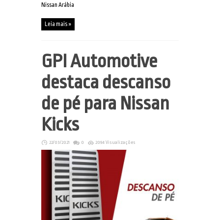
Nissan Arábia
Leia mais »
GPI Automotive
destaca descanso
de pé para Nissan
Kicks
22/03/2021
0
2094 Visualizações