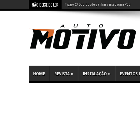
NÃO DEIXE DE LER
Tiggo 5X Sport pode ganhar versão para PCD
HOME
REVISTA
»
INSTALAÇÃO
»
EVENTOS E