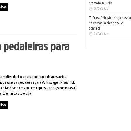
promete solução
ais »
09/04/2026
T-Cross Seleção chega basea
na versão básica do SUV:
conheça
06/04/2026
 pedaleiras para
tomotive destaca para o mercado de acessórios
vos as novas pedaleiras para Volkswagen Nivus TSI.
o é fabricado em aço com espessura de 1,5 mm e possui
nto em inox escovado
ais »