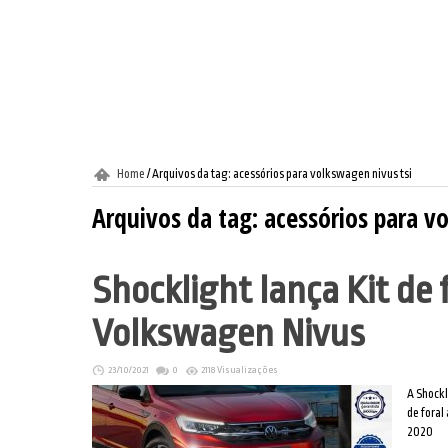
Home
/
Arquivos da tag: acessórios para volkswagen nivus tsi
Arquivos da tag:
acessórios para v
Shocklight lança Kit de f
Volkswagen Nivus
23/10/2021
0
2118 Visualizações
A Shockl
de foral
2020