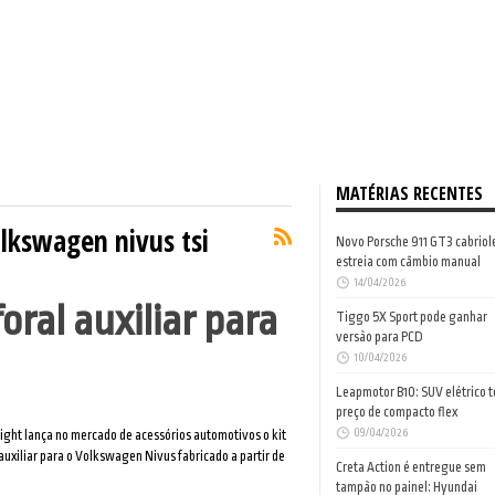
MATÉRIAS RECENTES
olkswagen nivus tsi
Novo Porsche 911 GT3 cabriol
estreia com câmbio manual
14/04/2026
oral auxiliar para
Tiggo 5X Sport pode ganhar
versão para PCD
10/04/2026
Leapmotor B10: SUV elétrico 
preço de compacto flex
09/04/2026
ight lança no mercado de acessórios automotivos o kit
 auxiliar para o Volkswagen Nivus fabricado a partir de
Creta Action é entregue sem
tampão no painel: Hyundai