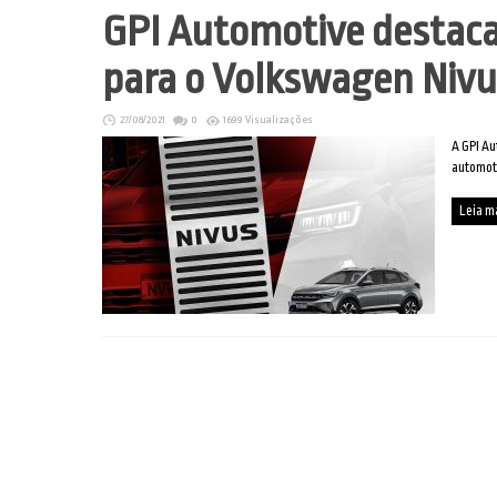
GPI Automotive destaca
para o Volkswagen Nivu
27/08/2021
0
1699 Visualizações
A GPI Au
automot
Leia m