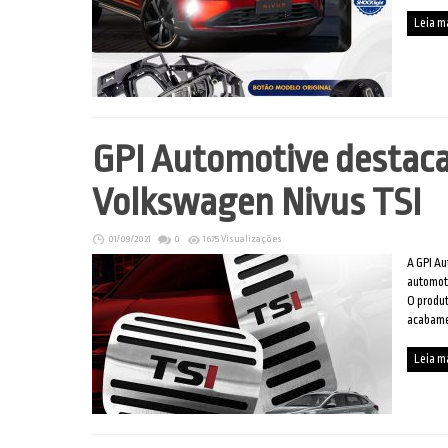
Leia m
GPI Automotive destaca
Volkswagen Nivus TSI
01/09/2021
0
1675 Visualizações
A GPI Au
automoti
O produt
acabame
Leia m