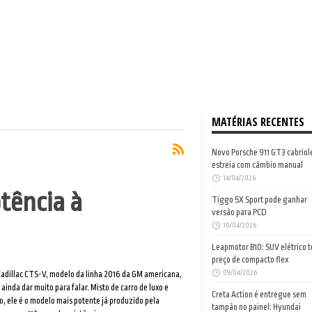
MATÉRIAS RECENTES
Novo Porsche 911 GT3 cabriol
estreia com câmbio manual
14/04/2026
otência à
Tiggo 5X Sport pode ganhar
versão para PCD
10/04/2026
Leapmotor B10: SUV elétrico 
preço de compacto flex
09/04/2026
adillac CTS-V, modelo da linha 2016 da GM americana,
ainda dar muito para falar. Misto de carro de luxo e
Creta Action é entregue sem
o, ele é o modelo mais potente já produzido pela
tampão no painel: Hyundai