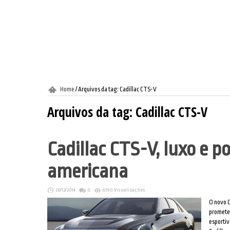
Home
/
Arquivos da tag: Cadillac CTS-V
Arquivos da tag:
Cadillac CTS-V
Cadillac CTS-V, luxo e p
americana
26/12/2014
0
6390 Visualizações
O novo C
promete 
esportiv