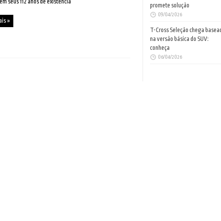
 em seus 112 anos de existência
promete solução
09/04/2026
ais »
T-Cross Seleção chega basea
na versão básica do SUV:
conheça
06/04/2026