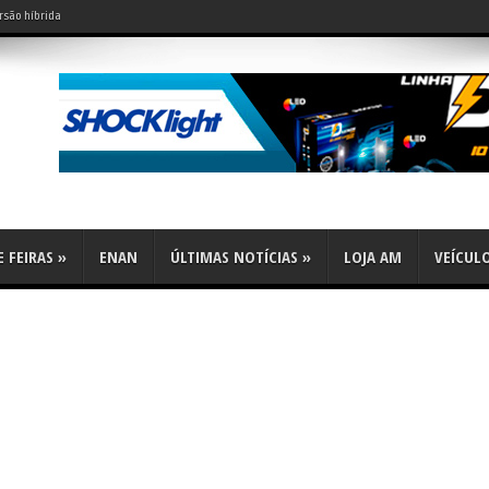
rsão híbrida
do leve?
 FEIRAS
»
ENAN
ÚLTIMAS NOTÍCIAS
»
LOJA AM
VEÍCUL