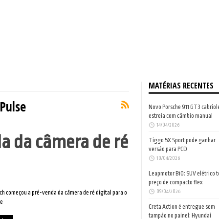
MATÉRIAS RECENTES
 Pulse
Novo Porsche 911 GT3 cabriol
estreia com câmbio manual
14/04/2026
da da câmera de ré
Tiggo 5X Sport pode ganhar
versão para PCD
10/04/2026
Leapmotor B10: SUV elétrico 
preço de compacto flex
09/04/2026
ch começou a pré-venda da câmera de ré digital para o
se
Creta Action é entregue sem
tampão no painel: Hyundai