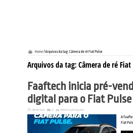
Home
/
Arquivos da tag: Câmera de ré Fiat Pulse
Arquivos da tag:
Câmera de ré Fiat
Faaftech inicia pré-ven
digital para o Fiat Pulse
25/05/2023
0
2756 Visualizações
A Faafte
Fiat Pul