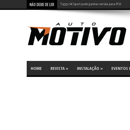
NÃO DEIXE DE LER
Tiggo 5X Sport pode ganhar versão para PCD
HOME
REVISTA
»
INSTALAÇÃO
»
EVENTOS E