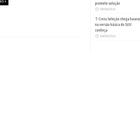
ais »
promete solução
09/04/2026
T-Cross Seleção chega basea
na versão básica do SUV:
conheça
06/04/2026