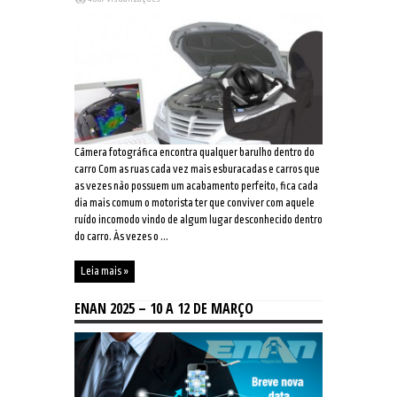
que
fotografa
o
som,
já
existe!
Câmera fotográfica encontra qualquer barulho dentro do
carro Com as ruas cada vez mais esburacadas e carros que
as vezes não possuem um acabamento perfeito, fica cada
dia mais comum o motorista ter que conviver com aquele
ruído incomodo vindo de algum lugar desconhecido dentro
do carro. Às vezes o ...
Leia mais »
ENAN 2025 – 10 A 12 DE MARÇO