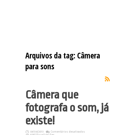
Arquivos da tag:
Câmera
para sons
Câmera que
fotografa o som, já
existe!
em
04/06/2013
Comentários desativados
Câmera
4087 Visualizações