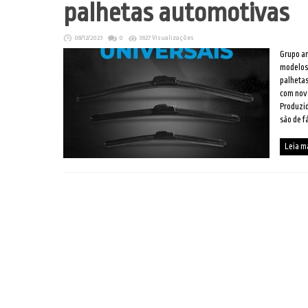
palhetas automotivas
08/12/2023
0
3827 Visualizações
Grupo am
modelos
palhetas
com nova
Produzid
são de fác
Leia m