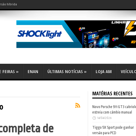
rsão híbrida
do leve?
 FEIRAS
»
ENAN
ÚLTIMAS NOTÍCIAS
»
LOJA AM
VEÍCUL
MATÉRIAS RECENTES
to
Novo Porsche 911 GT3 cabriol
estreia com câmbio manual
14/04/2026
 completa de
Tiggo 5X Sport pode ganhar
versão para PCD