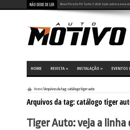
NÃO DEIXE DE LER
Novo Porsche 911 Turbo S 2026: tudo sobre a nova ve
Jeep Renegade 2027: o que mudou com sistema híbri
HOME
REVISTA
»
INSTALAÇÃO
»
EVENTOS E
Home
/
Arquivos da tag: catálogo tiger auto
Arquivos da tag:
catálogo tiger au
Tiger Auto: veja a linha