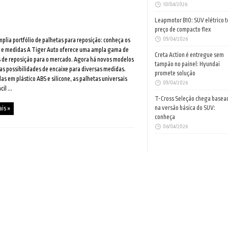
10/04/2026
Leapmotor B10: SUV elétrico 
preço de compacto flex
09/04/2026
plia portfólio de palhetas para reposição: conheça os
 e medidas A Tiger Auto oferece uma ampla gama de
Creta Action é entregue sem
 de reposição para o mercado. Agora há novos modelos
tampão no painel: Hyundai
s possibilidades de encaixe para diversas medidas.
promete solução
as em plástico ABS e silicone, as palhetas universais
09/04/2026
il ...
T-Cross Seleção chega basea
na versão básica do SUV:
ais »
conheça
06/04/2026