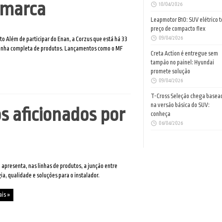
 marca
10/04/2026
Leapmotor B10: SUV elétrico 
preço de compacto flex
09/04/2026
to Além de participar do Enan, a Corzus que está há 33
linha completa de produtos. Lançamentos como o MF
Creta Action é entregue sem
tampão no painel: Hyundai
promete solução
09/04/2026
T-Cross Seleção chega basea
na versão básica do SUV:
s aficionados por
conheça
06/04/2026
apresenta, nas linhas de produtos, a junção entre
ia, qualidade e soluções para o instalador.
ais »