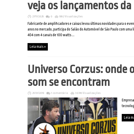
veja os lançamentos da
27/11/2025
0
1892 Visualizações
Fabricante de amplificadores e caixas levou últimas novidades para o even
anos no mercado, participa do Salão do Automóvel de São Paulo com uma 
404 com 4 canais de 100 watts ...
Leia mais »
Universo Corzus: onde o
som se encontram
21/01/2019
1 comentário
30745 Visualizações
Empresa 
tecnolog
Leia m