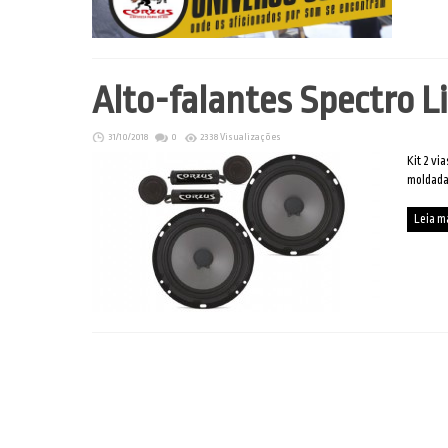
Alto-falantes Spectro L
31/10/2018
0
2338 Visualizações
Kit 2 vi
moldada
Leia m