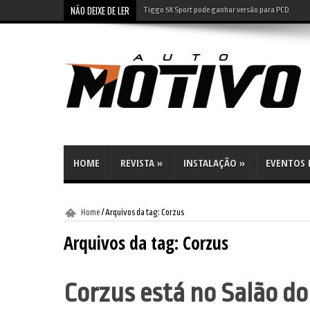
NÃO DEIXE DE LER
Tiggo 5X Sport pode ganhar versão para PCD
HOME
REVISTA
»
INSTALAÇÃO
»
EVENTOS E
Home
/
Arquivos da tag: Corzus
Arquivos da tag:
Corzus
Corzus está no Salão d