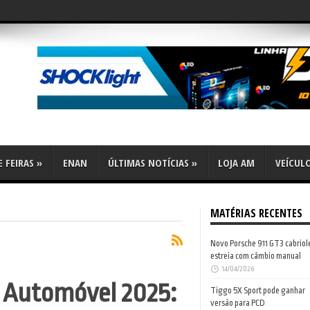
 FEIRAS
»
ENAN
ÚLTIMAS NOTÍCIAS
»
LOJA AM
VEÍCUL
MATÉRIAS RECENTES
Novo Porsche 911 GT3 cabriol
estreia com câmbio manual
14/04/2026
o Automóvel 2025:
Tiggo 5X Sport pode ganhar
versão para PCD