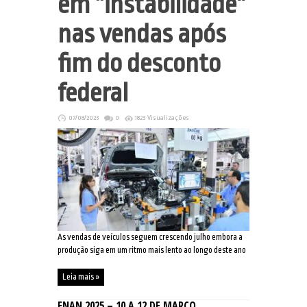
em “instabilidade”
nas vendas após
fim do desconto
federal
07/08/2023
0
1823 Visualizações
As vendas de veículos seguem crescendo julho embora a
produção siga em um ritmo mais lento ao longo deste ano
Leia mais »
ENAN 2025 – 10 A 12 DE MARÇO