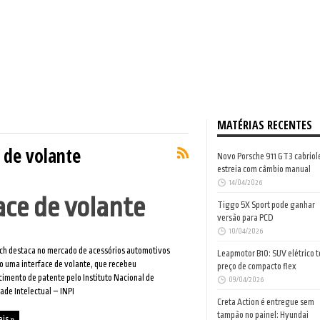
MATÉRIAS RECENTES
e de volante
Novo Porsche 911 GT3 cabriol
estreia com câmbio manual
14/04/2026
ace de volante
Tiggo 5X Sport pode ganhar
versão para PCD
10/04/2026
ch destaca no mercado de acessórios automotivos
Leapmotor B10: SUV elétrico 
ro uma interface de volante, que recebeu
preço de compacto flex
imento de patente pelo Instituto Nacional de
09/04/2026
ade Intelectual – INPI
Creta Action é entregue sem
tampão no painel: Hyundai
ais »