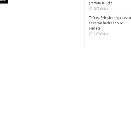
promete solução
09/04/2026
T-Cross Seleção chega basea
na versão básica do SUV:
conheça
06/04/2026