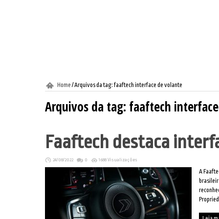
Home
/
Arquivos da tag: faaftech interface de volante
Arquivos da tag:
faaftech interfac
Faaftech destaca interf
24/08/2022
0
1688 Visualizações
A Faafte
brasilei
reconhec
Propried
Leia m