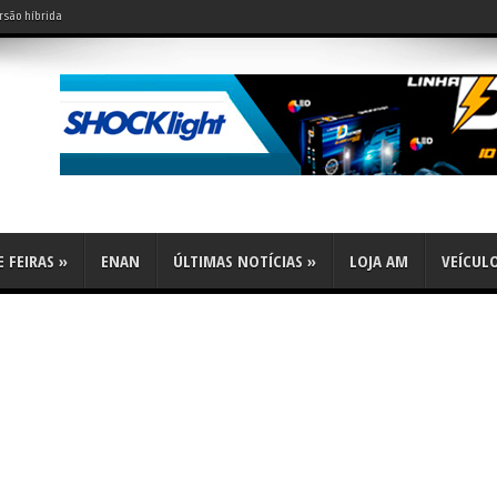
rsão híbrida
do leve?
 FEIRAS
»
ENAN
ÚLTIMAS NOTÍCIAS
»
LOJA AM
VEÍCUL