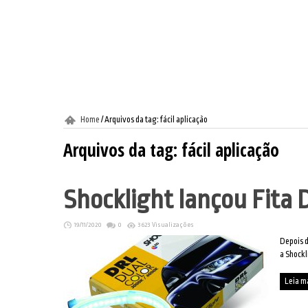
Home
/
Arquivos da tag: fácil aplicação
Arquivos da tag:
fácil aplicação
Shocklight lançou Fita 
19/11/2020
0
3623 Visualizações
Depois d
a Shockl
Leia m