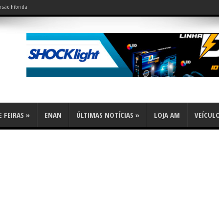
rsão híbrida
do leve?
 FEIRAS
»
ENAN
ÚLTIMAS NOTÍCIAS
»
LOJA AM
VEÍCUL