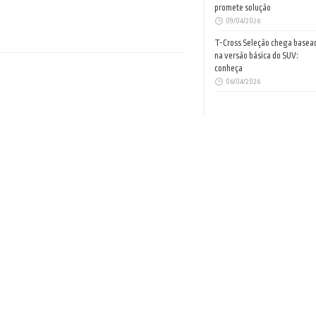
promete solução
09/04/2026
T-Cross Seleção chega basea
na versão básica do SUV:
conheça
06/04/2026