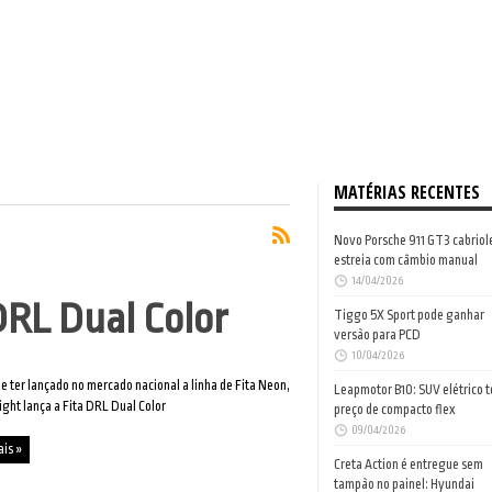
MATÉRIAS RECENTES
Novo Porsche 911 GT3 cabriol
estreia com câmbio manual
14/04/2026
DRL Dual Color
Tiggo 5X Sport pode ganhar
versão para PCD
10/04/2026
e ter lançado no mercado nacional a linha de Fita Neon,
Leapmotor B10: SUV elétrico 
ight lança a Fita DRL Dual Color
preço de compacto flex
09/04/2026
ais »
Creta Action é entregue sem
tampão no painel: Hyundai