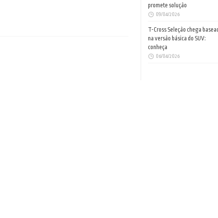
promete solução
09/04/2026
T-Cross Seleção chega basea
na versão básica do SUV:
conheça
06/04/2026