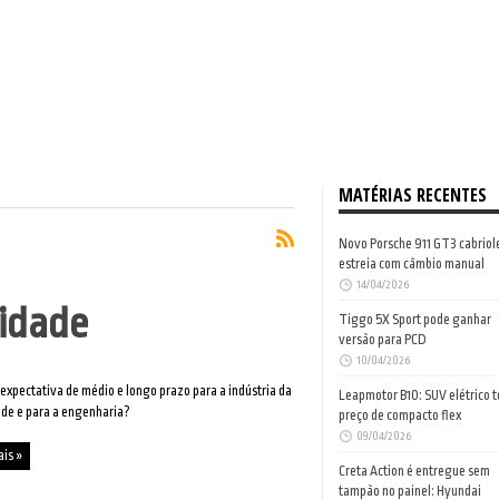
MATÉRIAS RECENTES
Novo Porsche 911 GT3 cabriol
estreia com câmbio manual
14/04/2026
nidade
Tiggo 5X Sport pode ganhar
versão para PCD
10/04/2026
 expectativa de médio e longo prazo para a indústria da
Leapmotor B10: SUV elétrico 
de e para a engenharia?
preço de compacto flex
09/04/2026
ais »
Creta Action é entregue sem
tampão no painel: Hyundai