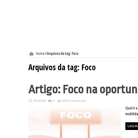
Home
/
Arquivos da tag: Foco
Arquivos da tag:
Foco
Artigo: Foco na oportu
21/06/2018
0
4625 Visualizações
Qual é a
mobilida
Leia m