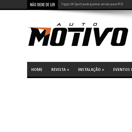
NÃO DEIXE DE LER
Tiggo 5X Sport pode ganhar versão para PCD
HOME
REVISTA
»
INSTALAÇÃO
»
EVENTOS E