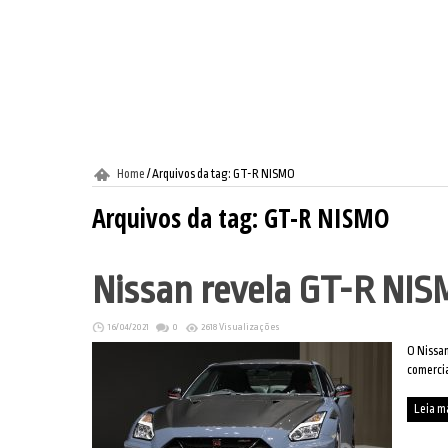
Home
/
Arquivos da tag: GT-R NISMO
Arquivos da tag:
GT-R NISMO
Nissan revela GT-R NIS
16/04/2021
0
2618 Visualizações
O Nissan
comercia
Leia m