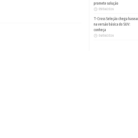
promete solução
09/04/2026
T-Cross Seleção chega basea
na versão básica do SUV:
conheça
06/04/2026