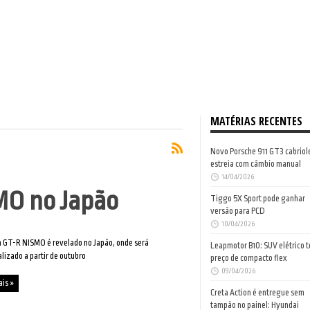
MATÉRIAS RECENTES
Novo Porsche 911 GT3 cabriol
estreia com câmbio manual
14/04/2026
MO no Japão
Tiggo 5X Sport pode ganhar
versão para PCD
10/04/2026
 GT-R NISMO é revelado no Japão, onde será
Leapmotor B10: SUV elétrico 
lizado a partir de outubro
preço de compacto flex
09/04/2026
ais »
Creta Action é entregue sem
tampão no painel: Hyundai