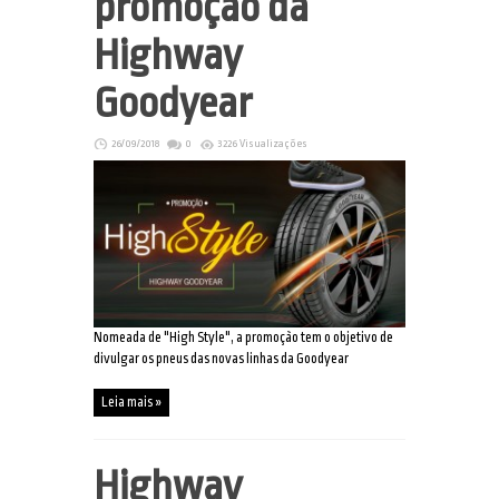
promoção da
Highway
Goodyear
26/09/2018
0
3226 Visualizações
Nomeada de "High Style", a promoção tem o objetivo de
divulgar os pneus das novas linhas da Goodyear
Leia mais »
Highway