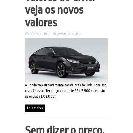
veja os novos
valores
12/04/2021
0
2661 Visualizações
A Honda mexeu novamente nos valores do Civic. Com isso,
o sedã passa a ter preço a partir de R$ 116.900 na versão
de entrada LX 2.0 CVT
Leia mais »
Sem dizer o preço,