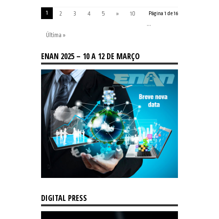
1
2
3
4
5
»
10
Página 1 de 16
...
Última »
ENAN 2025 – 10 A 12 DE MARÇO
DIGITAL PRESS