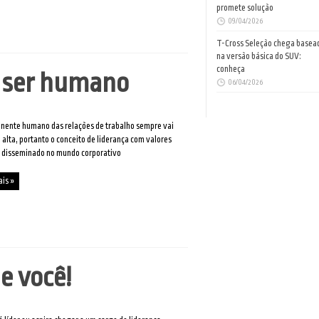
promete solução
09/04/2026
T-Cross Seleção chega basea
na versão básica do SUV:
conheça
a ser humano
06/04/2026
nente humano das relações de trabalho sempre vai
 alta, portanto o conceito de liderança com valores
r disseminado no mundo corporativo
ais »
e você!