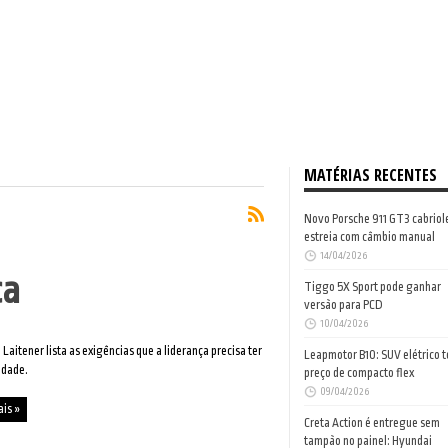
MATÉRIAS RECENTES
Novo Porsche 911 GT3 cabriol
estreia com câmbio manual
14/04/2026
ça
Tiggo 5X Sport pode ganhar
versão para PCD
10/04/2026
Laitener lista as exigências que a liderança precisa ter
Leapmotor B10: SUV elétrico 
idade.
preço de compacto flex
09/04/2026
ais »
Creta Action é entregue sem
tampão no painel: Hyundai