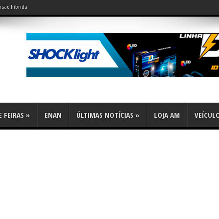
rsão híbrida
do leve?
 FEIRAS
»
ENAN
ÚLTIMAS NOTÍCIAS
»
LOJA AM
VEÍCUL