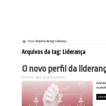
Home
/
Arquivos da tag: Liderança
Arquivos da tag:
Liderança
O novo perfil da lideran
21/11/2019
0
4021 Visualizações
Dyonata 
na atual
Leia m