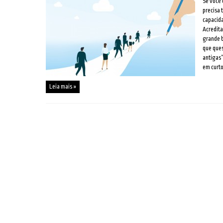
Se você 
precisa 
capacida
Acredita
grande 
que ques
antigas”
em curto
Leia mais »