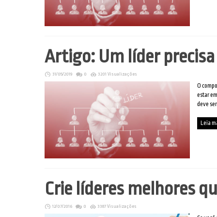
Artigo: Um líder precis
31/05/2019
0
3201 Visualizações
O compo
estar em
deve se
Leia m
Crie líderes melhores qu
12/07/2016
0
3387 Visualizações