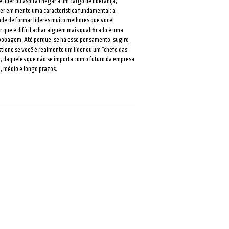
é líder ou aspira chegar a um cargo de liderança,
ter em mente uma característica fundamental: a
de de formar líderes muito melhores que você!
r que é difícil achar alguém mais qualificado é uma
bobagem. Até porque, se há esse pensamento, sugiro
tione se você é realmente um líder ou um “chefe das
, daqueles que não se importa com o futuro da empresa
, médio e longo prazos.