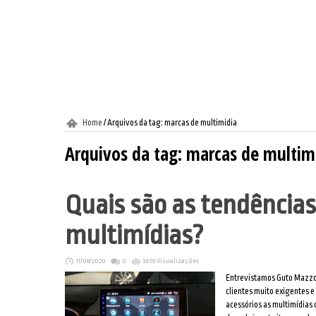
Home
/
Arquivos da tag: marcas de multimidia
Arquivos da tag:
marcas de multim
Quais são as tendência
multimídias?
11/08/2020
0
3438 Visualizações
Entrevistamos Guto Mazzon
clientes muito exigentes 
acessórios as multimídias