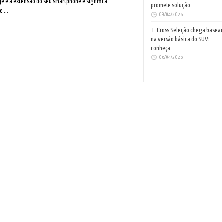
je é a extensão do seu smartphone e significa
promete solução
 ...
09/04/2026
T-Cross Seleção chega basea
na versão básica do SUV:
conheça
06/04/2026