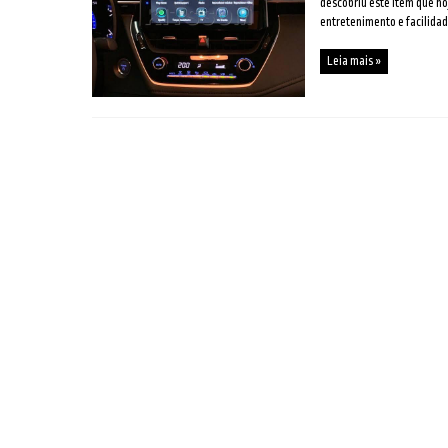
descobriu este item que ho
entretenimento e facilidade
Leia mais »