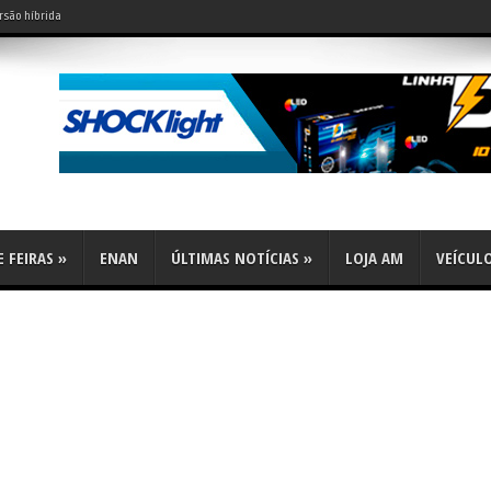
rsão híbrida
do leve?
 FEIRAS
»
ENAN
ÚLTIMAS NOTÍCIAS
»
LOJA AM
VEÍCUL