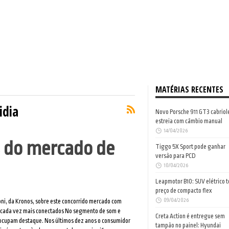
MATÉRIAS RECENTES
idia
Novo Porsche 911 GT3 cabriol
estreia com câmbio manual
14/04/2026
s do mercado de
Tiggo 5X Sport pode ganhar
versão para PCD
10/04/2026
Leapmotor B10: SUV elétrico 
preço de compacto flex
09/04/2026
i, da Kronos, sobre este concorrido mercado com
e cada vez mais conectados No segmento de som e
Creta Action é entregue sem
 ocupam destaque. Nos últimos dez anos o consumidor
tampão no painel: Hyundai