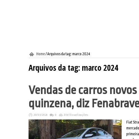
Home
/
Arquivos da tag: marco 2024
Arquivos da tag:
marco 2024
Vendas de carros novos
quinzena, diz Fenabrave
20/03/2024
0
2134 Visualizações
Fiat Str
mercado
primeira