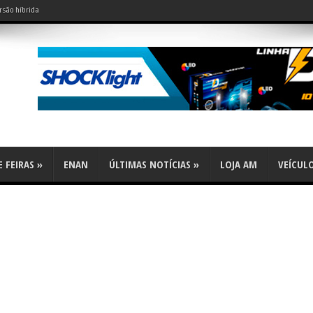
rsão híbrida
do leve?
 FEIRAS
»
ENAN
ÚLTIMAS NOTÍCIAS
»
LOJA AM
VEÍCUL