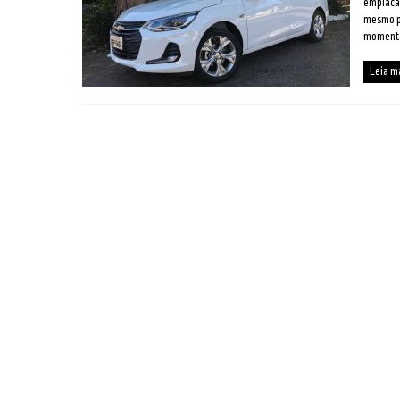
emplacad
mesmo p
momentâ
Leia m