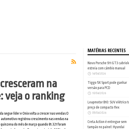
MATÉRIAS RECENTES
Novo Porsche 911 GT3 cabriol
estreia com câmbio manual
14/04/2026
 cresceram na
Tiggo 5X Sport pode ganhar
versão para PCD
: veja o ranking
10/04/2026
Leapmotor B10: SUV elétrico 
preço de compacto flex
09/04/2026
ada segue líder e Onix volta a crescer nas vendas O
 automotivo registrou crescimento nas vendas na
Creta Action é entregue sem
 quinzena do mês de março quando 81.321 foram
tampão no painel: Hyundai