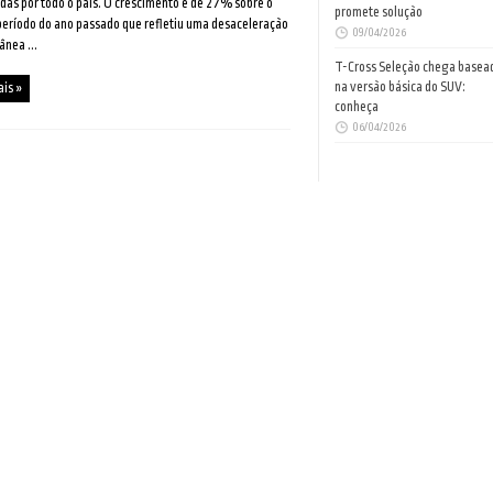
as por todo o país. O crescimento é de 27% sobre o
promete solução
eríodo do ano passado que refletiu uma desaceleração
09/04/2026
nea ...
T-Cross Seleção chega basea
na versão básica do SUV:
ais »
conheça
06/04/2026