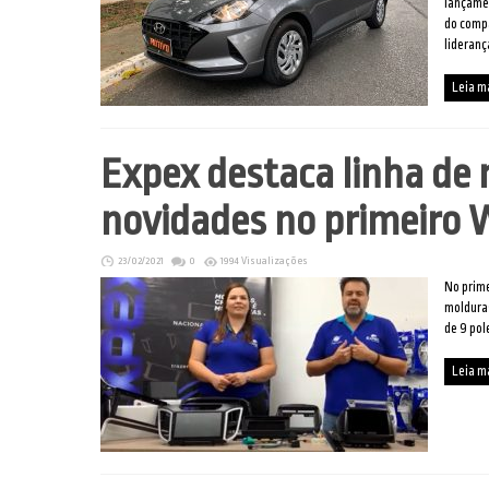
lançame
do comp
lideranç
Leia m
Expex destaca linha de
novidades no primeiro
23/02/2021
0
1994 Visualizações
No prime
molduras
de 9 pol
Leia m