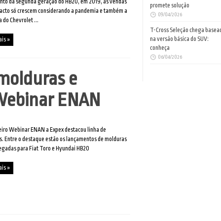
nto da segunda geração do HB20, em 2019, as vendas
promete solução
acto só crescem considerando a pandemia e também a
09/04/2026
a do Chevrolet ...
T-Cross Seleção chega basea
na versão básica do SUV:
ais »
conheça
06/04/2026
 molduras e
 Webinar ENAN
iro Webinar ENAN a Expex destacou linha de
. Entre o destaque estão os lançamentos de molduras
egadas para Fiat Toro e Hyundai HB20
ais »