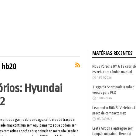
MATÉRIAS RECENTES
 hb20
Novo Porsche 911 GT3 cabriol
estreia com câmbio manual
14/04/2026
órios: Hyundai
Tiggo 5X Sport pode ganhar
versão para PCD
2
10/04/2026
Leapmotor B10: SUV elétrico 
preço de compacto flex
09/04/2026
e entrada ganha dois airbags, controles de tração e
idade mas continua sem equipamentos que podem ser
Creta Action é entregue sem
os com ótimas opções disponíveis no mercado Desde o
tampão no painel: Hyundai