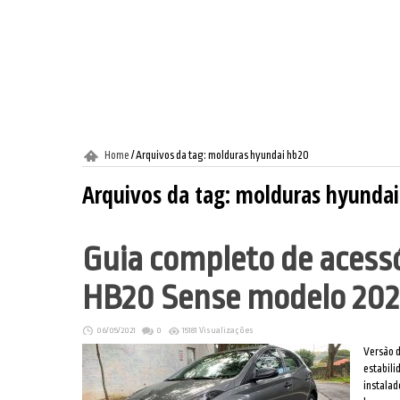
Home
/
Arquivos da tag: molduras hyundai hb20
Arquivos da tag:
molduras hyundai
Guia completo de acess
HB20 Sense modelo 202
06/05/2021
0
15181 Visualizações
Versão d
estabil
instalad