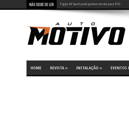
NÃO DEIXE DE LER
Tiggo 5X Sport pode ganhar versão para PCD
HOME
REVISTA
»
INSTALAÇÃO
»
EVENTOS E