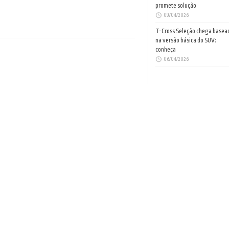
promete solução
09/04/2026
T-Cross Seleção chega basea
na versão básica do SUV:
conheça
06/04/2026