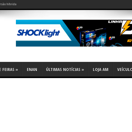
rsão híbrida
do leve?
 FEIRAS
»
ENAN
ÚLTIMAS NOTÍCIAS
»
LOJA AM
VEÍCUL