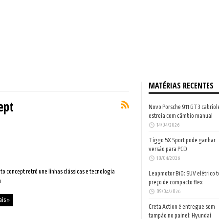
MATÉRIAS RECENTES
ept
Novo Porsche 911 GT3 cabriol
estreia com câmbio manual
14/04/2026
Tiggo 5X Sport pode ganhar
versão para PCD
10/04/2026
to concept retrô une linhas clássicas e tecnologia
Leapmotor B10: SUV elétrico 
a
preço de compacto flex
09/04/2026
ais »
Creta Action é entregue sem
tampão no painel: Hyundai