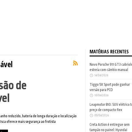
MATÉRIAS RECENTES
tável
Novo Porsche 911 GT3 cabriol
estreia com câmbio manual
14/04/2026
são de
Tiggo 5X Sport pode ganhar
versão para PCD
el
10/04/2026
Leapmotor B10: SUV elétrico 
preço de compacto flex
09/04/2026
nho reduzido, bateria de longa duração e localização
 Isca oferece mais segurança ao frotista
Creta Action é entregue sem
tampão no painel: Hyundai