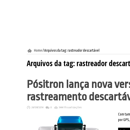
Home
/
Arquivos da tag: rastreador descartável
Arquivos da tag:
rastreador descar
Pósitron lança nova ver
rastreamento descartáv
26/08/2014
0
3444 Visualizações
Com tama
por GPS,