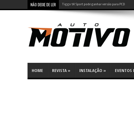
NÃO DEIXE DE LER
Tiggo 5X Sport pode ganhar versão para PCD
HOME
REVISTA
»
INSTALAÇÃO
»
EVENTOS E