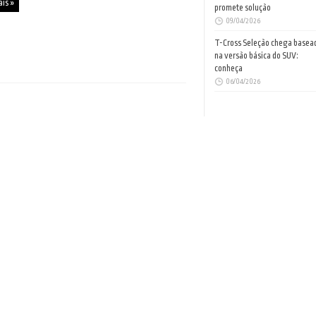
ais »
promete solução
09/04/2026
T-Cross Seleção chega basea
na versão básica do SUV:
conheça
06/04/2026