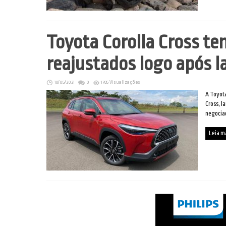
Toyota Corolla Cross te
reajustados logo após 
18/05/2021
0
1785 Visualizações
A Toyota
Cross, l
negociad
Leia m