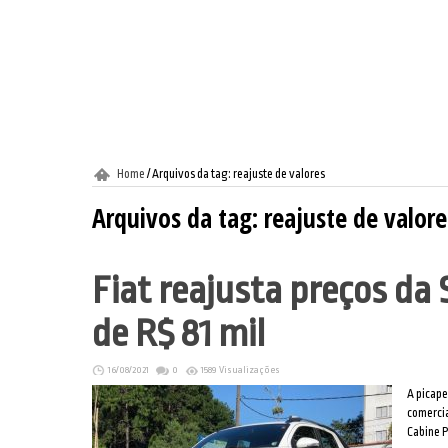
Home
/
Arquivos da tag: reajuste de valores
Arquivos da tag:
reajuste de valore
Fiat reajusta preços da
de R$ 81 mil
16/08/2021
0
1589 Visualizações
A picape
comercia
Cabine P