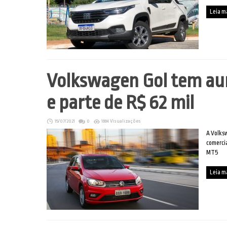
Leia m
Volkswagen Gol tem au
e parte de R$ 62 mil
15/07/2021
0
1884 Visualizações
A Volks
comercia
MT5
Leia m