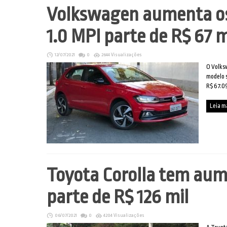
Volkswagen aumenta os 
1.0 MPI parte de R$ 67 m
12/07/2021
0
2644 Visualizações
O Volksw
modelo s
R$ 67.0
Leia m
Toyota Corolla tem aum
parte de R$ 126 mil
06/07/2021
0
4204 Visualizações