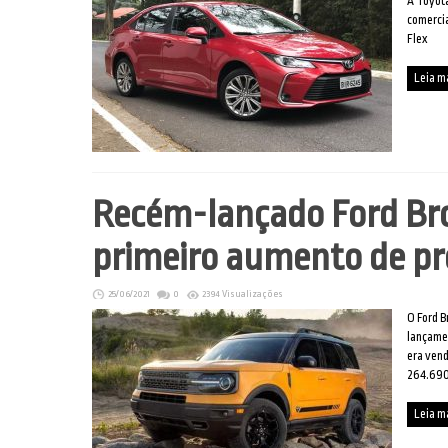
A Toyota
comercia
Flex
Leia m
Recém-lançado Ford Bro
primeiro aumento de pre
25/06/2021
0
2394 Visualizações
O Ford B
lançamen
era vend
264.69
Leia m