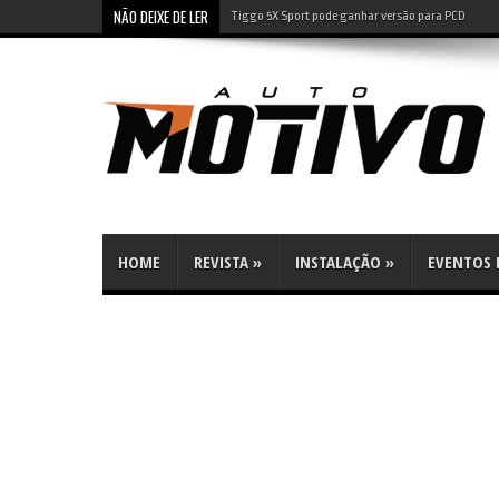
NÃO DEIXE DE LER
Tiggo 5X Sport pode ganhar versão para PCD
HOME
REVISTA
»
INSTALAÇÃO
»
EVENTOS E