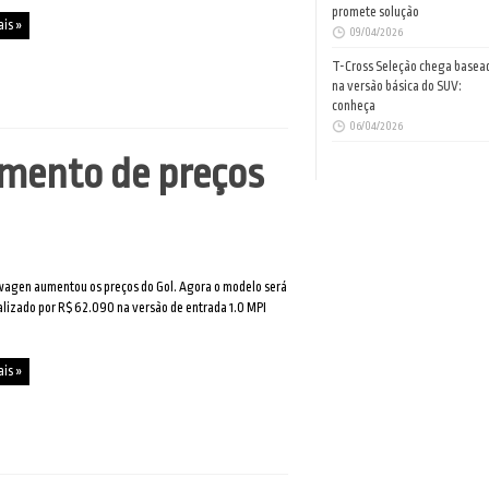
promete solução
ais »
09/04/2026
T-Cross Seleção chega basea
na versão básica do SUV:
conheça
06/04/2026
mento de preços
wagen aumentou os preços do Gol. Agora o modelo será
lizado por R$ 62.090 na versão de entrada 1.0 MPI
ais »