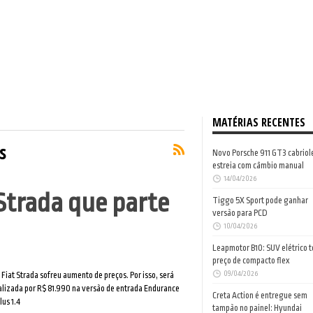
MATÉRIAS RECENTES
s
Novo Porsche 911 GT3 cabriol
estreia com câmbio manual
14/04/2026
 Strada que parte
Tiggo 5X Sport pode ganhar
versão para PCD
10/04/2026
Leapmotor B10: SUV elétrico 
preço de compacto flex
09/04/2026
 Fiat Strada sofreu aumento de preços. Por isso, será
lizada por R$ 81.990 na versão de entrada Endurance
Creta Action é entregue sem
lus 1.4
tampão no painel: Hyundai