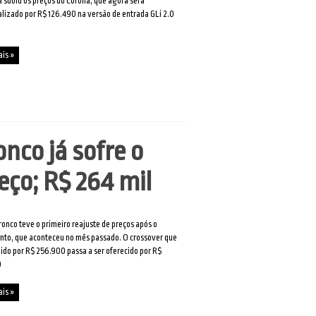
 subiu os preços do Corolla, que agora será
lizado por R$ 126.490 na versão de entrada GLi 2.0
ais »
nco já sofre o
ço; R$ 264 mil
ronco teve o primeiro reajuste de preços após o
to, que aconteceu no mês passado. O crossover que
ido por R$ 256.900 passa a ser oferecido por R$
0
ais »