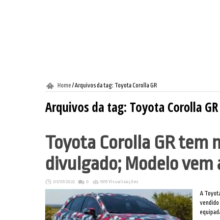
Home
/
Arquivos da tag: Toyota Corolla GR
Arquivos da tag:
Toyota Corolla GR
Toyota Corolla GR tem 
divulgado; Modelo vem a
03/01/2022
0
1915 Visualizações
A Toyota
vendido 
equipada