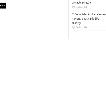
promete solução
ais »
09/04/2026
T-Cross Seleção chega basea
na versão básica do SUV:
conheça
06/04/2026