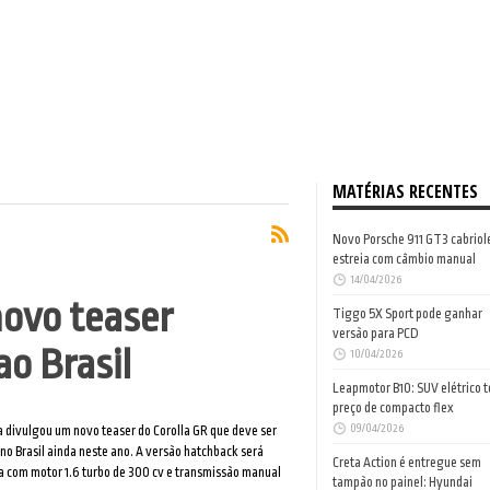
MATÉRIAS RECENTES
Novo Porsche 911 GT3 cabriol
estreia com câmbio manual
14/04/2026
novo teaser
Tiggo 5X Sport pode ganhar
versão para PCD
o Brasil
10/04/2026
Leapmotor B10: SUV elétrico 
preço de compacto flex
09/04/2026
 divulgou um novo teaser do Corolla GR que deve ser
no Brasil ainda neste ano. A versão hatchback será
Creta Action é entregue sem
 com motor 1.6 turbo de 300 cv e transmissão manual
tampão no painel: Hyundai