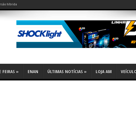
rsão híbrida
do leve?
 FEIRAS
»
ENAN
ÚLTIMAS NOTÍCIAS
»
LOJA AM
VEÍCUL