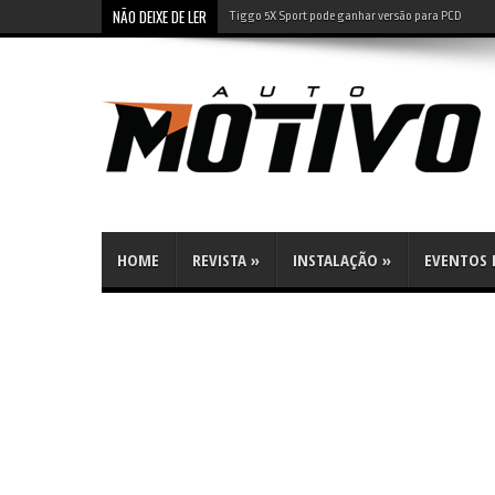
NÃO DEIXE DE LER
Tiggo 5X Sport pode ganhar versão para PCD
HOME
REVISTA
»
INSTALAÇÃO
»
EVENTOS E