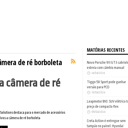
MATÉRIAS RECENTES
câmera de ré borboleta
Novo Porsche 911 GT3 cabriol
estreia com câmbio manual
14/04/2026
a câmera de ré
Tiggo 5X Sport pode ganhar
versão para PCD
10/04/2026
Leapmotor B10: SUV elétrico 
preço de compacto flex
09/04/2026
 Solutions destaca para o mercado de acessórios
vos a câmera de ré borboleta
Creta Action é entregue sem
tampão no painel: Hyundai