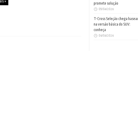
ais »
promete solução
09/04/2026
T-Cross Seleção chega basea
na versão básica do SUV:
conheça
06/04/2026