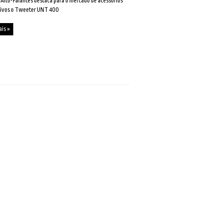
 Alto-Falantes destaca para o mercado de acessórios
ivos o Tweeter UNT 400
ais »