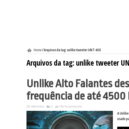
Home
/
Arquivos da tag: unlike tweeter UNT 400
Arquivos da tag:
unlike tweeter U
Unlike Alto Falantes d
frequência de até 4500
08/03/2023
0
1753 Visualizações
A Unlike
usado pa