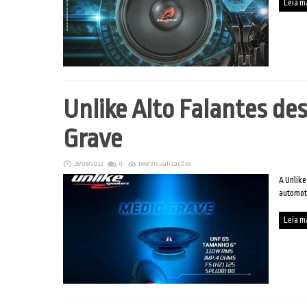
Leia m
Unlike Alto Falantes de
Grave
25/08/2022
0
1848 Visualizações
A Unlike
automoti
Leia m