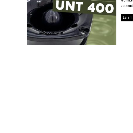
A Unlike
automot
Leia m