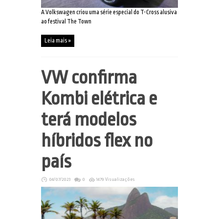
A Volkswagen criou uma série especial do T-Cross alusiva
ao festival The Town
Leia mais »
VW confirma
Kombi elétrica e
terá modelos
híbridos flex no
país
04/07/2023
0
1479 Visualizações