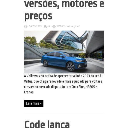
versões, motores e
preços
06/02/2023
0
2535 Visualizações
A Volkswagen acaba de apresentar a linha 2023 do sedã
Virtus, que chega renovado e mais equipado para voltar a
crescer no mercado disputado com Onix Plus, HB20S e
Cronos
Leia mais »
Code lança