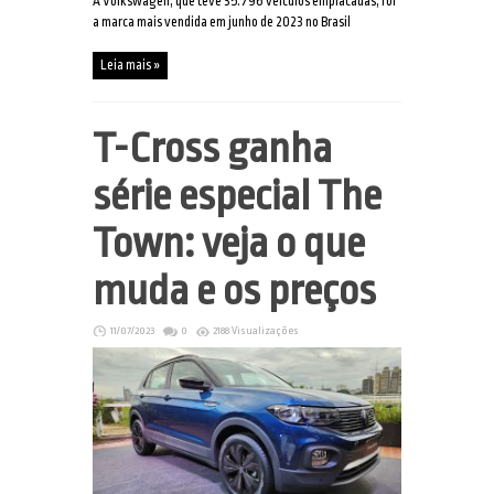
A Volkswagen, que teve 35.796 veículos emplacadas, foi
a marca mais vendida em junho de 2023 no Brasil
Leia mais »
T-Cross ganha
série especial The
Town: veja o que
muda e os preços
11/07/2023
0
2188 Visualizações