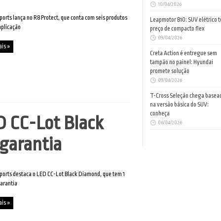
10/04/2026
ports lança no R8 Protect, que conta com seis produtos
Leapmotor B10: SUV elétrico 
 aplicação
preço de compacto flex
09/04/2026
ais »
Creta Action é entregue sem
tampão no painel: Hyundai
promete solução
09/04/2026
T-Cross Seleção chega basea
na versão básica do SUV:
conheça
D CC-Lot Black
06/04/2026
garantia
ports destaca o LED CC-Lot Black Diamond, que tem 1
arantia
ais »