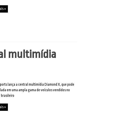
ais »
al multimídia
ports lança a central multimídia Diamond X, que pode
alada em uma ampla gama de veículos vendidos no
brasileiro
ais »