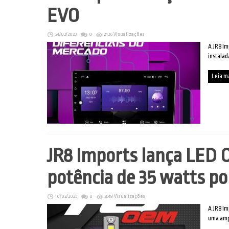
EVO
24/02/2023
0
2426 Visualizações
A JR8 Im
instalad
Leia m
JR8 Imports lança LED
potência de 35 watts p
10/02/2023
0
2549 Visualizações
A JR8 Im
uma ampl