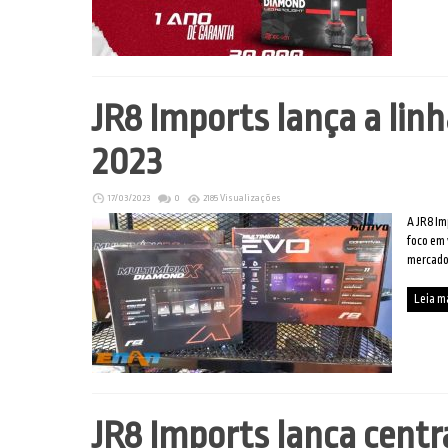
JR8 Imports lança a lin
2023
17/03/2023
0
2185 Visualizações
A JR8 Im
foco em 
mercado
Leia m
JR8 Imports lança centr