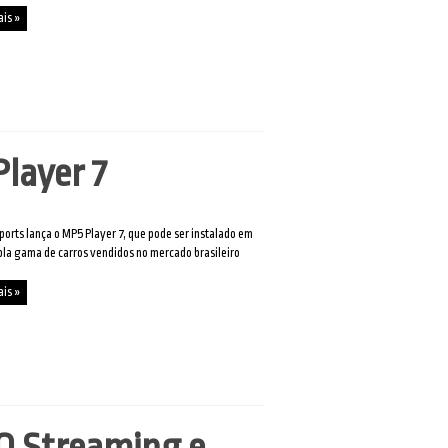
ais »
layer 7
ports lança o MP5 Player 7, que pode ser instalado em
a gama de carros vendidos no mercado brasileiro
ais »
O Streaming e