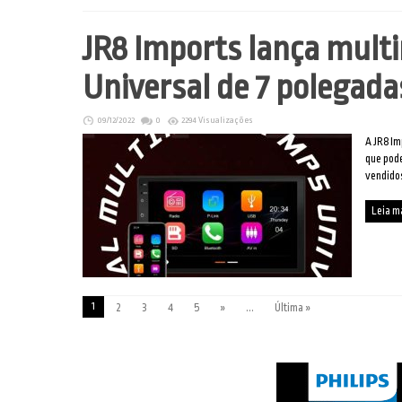
JR8 Imports lança mult
Universal de 7 polegada
09/12/2022
0
2294 Visualizações
A JR8 Im
que pode
vendidos
Leia m
1
2
3
4
5
»
...
Última »