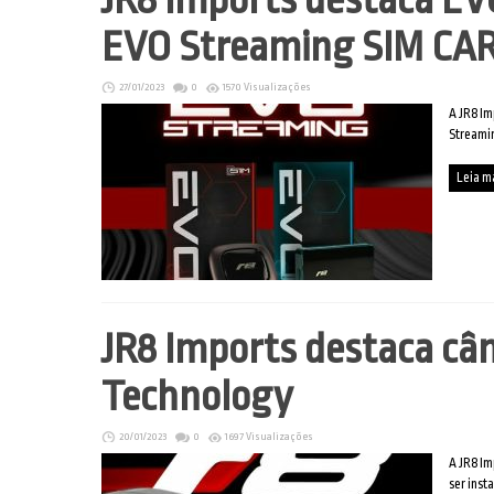
EVO Streaming SIM CA
27/01/2023
0
1570 Visualizações
A JR8 Im
Streami
Leia m
JR8 Imports destaca câ
Technology
20/01/2023
0
1697 Visualizações
A JR8 Im
ser inst