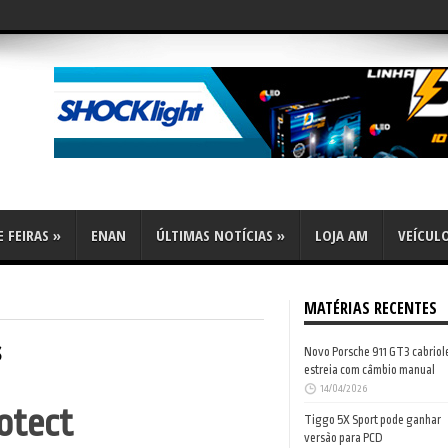
flex
 FEIRAS
»
ENAN
ÚLTIMAS NOTÍCIAS
»
LOJA AM
VEÍCUL
MATÉRIAS RECENTES
s
Novo Porsche 911 GT3 cabriol
estreia com câmbio manual
14/04/2026
otect
Tiggo 5X Sport pode ganhar
versão para PCD