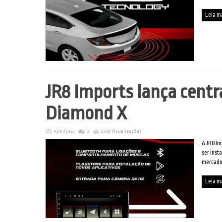
Leia m
JR8 Imports lança centr
Diamond X
10/01/2023
0
3380 Visualizações
A JR8 Im
ser inst
mercado 
Leia m