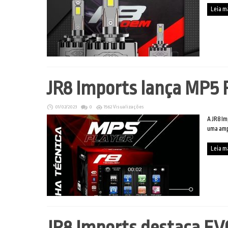
Leia m
JR8 Imports lança MP5 P
01/02/2023
0
1562 Visualizações
A JR8 Im
uma ampl
Leia m
JR8 Imports destaca EV