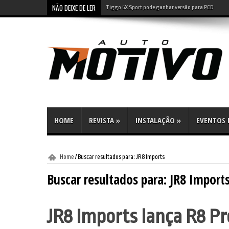
NÃO DEIXE DE LER
Leapmotor B10: SUV elétrico tem preço de compacto 
HOME
REVISTA
»
INSTALAÇÃO
»
EVENTOS E
Home
/
Buscar resultados para: JR8 Imports
Buscar resultados para:
JR8 Import
JR8 Imports lança R8 Pr