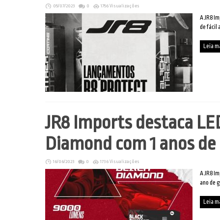
05/07/2023
0
1756 Visualizações
A JR8 Im
de fácil
Leia m
JR8 Imports destaca LE
Diamond com 1 anos de 
16/06/2023
0
1736 Visualizações
A JR8 Im
ano de g
Leia m