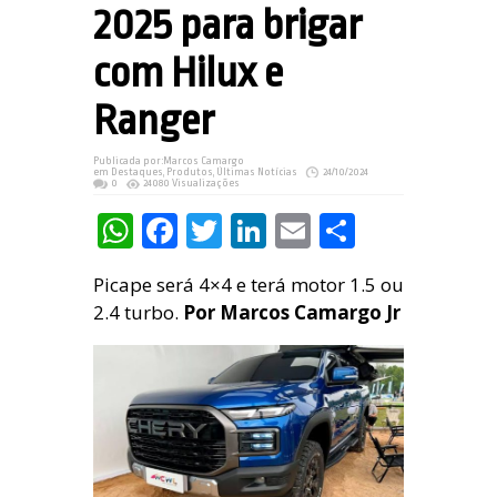
2025 para brigar
com Hilux e
Ranger
Publicada por:
Marcos Camargo
em
Destaques
,
Produtos
,
Últimas Notícias
24/10/2024
0
24080 Visualizações
WhatsApp
Facebook
Twitter
LinkedIn
Email
Share
Picape será 4×4 e terá motor 1.5 ou
2.4 turbo.
Por Marcos Camargo Jr