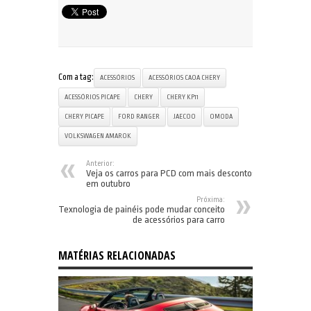
Com a tag:
ACESSÓRIOS
ACESSÓRIOS CAOA CHERY
ACESSÓRIOS PICAPE
CHERY
CHERY KP11
CHERY PICAPE
FORD RANGER
JAECOO
OMODA
VOLKSWAGEN AMAROK
Anterior:
Veja os carros para PCD com mais descontos
em outubro
Próxima:
Texnologia de painéis pode mudar conceito
de acessórios para carro
MATÉRIAS RELACIONADAS