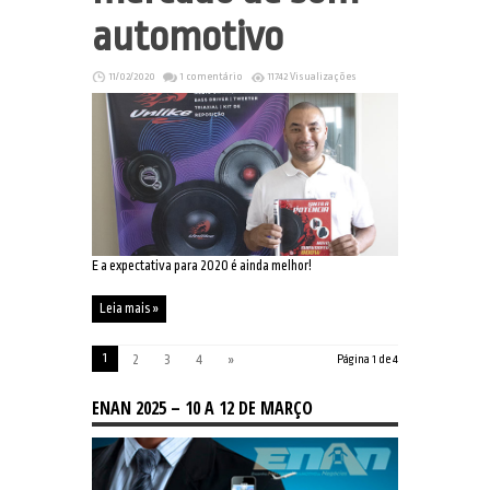
automotivo
11/02/2020
1 comentário
11742 Visualizações
E a expectativa para 2020 é ainda melhor!
Leia mais »
1
2
3
4
»
Página 1 de 4
ENAN 2025 – 10 A 12 DE MARÇO