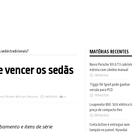
MATÉRIAS RECENTES
s sedãs tradicionais?
Novo Porsche 911 GT3 cabriol
e vencer os sedãs
estreia com câmbio manual
14/04/2026
Tiggo 5X Sport pode ganhar
versão para PCD
10/04/2026
sta
,
Últimas Notícias
,
Veículos
08/12/2020
0
Leapmotor B10: SUV elétrico 
preço de compacto flex
09/04/2026
Creta Action é entregue sem
amento e itens de série
tampão no painel: Hyundai