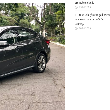
promete solução
09/04/2026
T-Cross Seleção chega basea
na versão básica do SUV:
conheça
06/04/2026