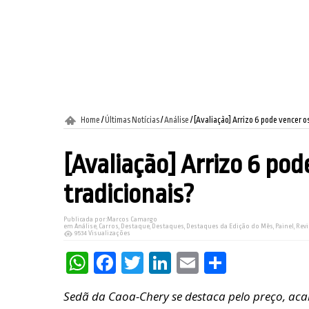
Home
/
Últimas Notícias
/
Análise
/
[Avaliação] Arrizo 6 pode vencer o
[Avaliação] Arrizo 6 pod
tradicionais?
Publicada por:
Marcos Camargo
em
Análise
,
Carros
,
Destaque
,
Destaques
,
Destaques da Edição do Mês
,
Painel
,
Revi
9534 Visualizações
WhatsApp
Facebook
Twitter
LinkedIn
Email
Share
Sedã da Caoa-Chery se destaca pelo preço, acab