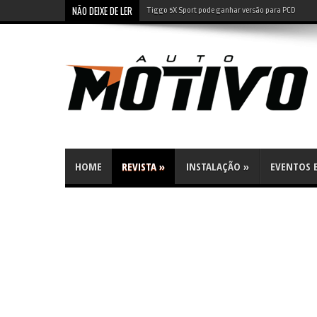
NÃO DEIXE DE LER
Leapmotor B10: SUV elétrico tem preço de compacto 
HOME
REVISTA
»
INSTALAÇÃO
»
EVENTOS E