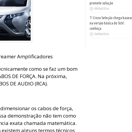
promete solução
09/04/2026
T-Cross Seleção chega basea
na versão básica do SUV:
conheça
06/04/2026
creamer Amplificadores
tecnicamente como se faz um bom
CABOS DE FORÇA. Na próxima,
BOS DE AUDIO (RCA).
dimensionar os cabos de força,
essa demonstração não tem como
iência exata chamada matemática.
m existem alguns termos técnicos