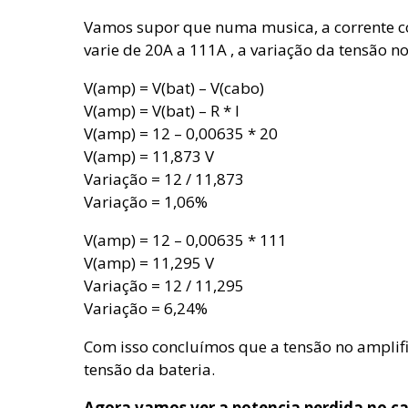
Vamos supor que numa musica, a corrente c
varie de 20A a 111A , a variação da tensão no
V(amp) = V(bat) – V(cabo)
V(amp) = V(bat) – R * I
V(amp) = 12 – 0,00635 * 20
V(amp) = 11,873 V
Variação = 12 / 11,873
Variação = 1,06%
V(amp) = 12 – 0,00635 * 111
V(amp) = 11,295 V
Variação = 12 / 11,295
Variação = 6,24%
Com isso concluímos que a tensão no amplif
tensão da bateria.
Agora vamos ver a potencia perdida no c