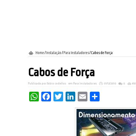
Home
/
Instalação
/
Para Instaladores
/
Cabos de Força
Cabos de Força
Publicada por:
fabio codellos
em
Para Instaladores
01/12/2010
0
419
WhatsApp
Facebook
Twitter
LinkedIn
Email
Share