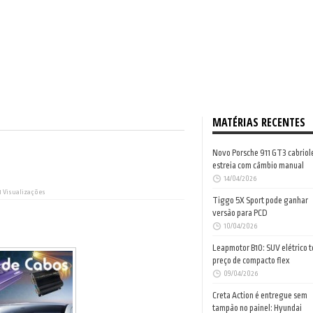
MATÉRIAS RECENTES
Novo Porsche 911 GT3 cabriol
estreia com câmbio manual
14/04/2026
1 Visualizações
Tiggo 5X Sport pode ganhar
versão para PCD
10/04/2026
Leapmotor B10: SUV elétrico 
preço de compacto flex
09/04/2026
Creta Action é entregue sem
tampão no painel: Hyundai