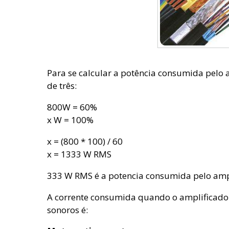
Para se calcular a potência consumida pelo 
de três:
800W = 60%
x W = 100%
x = (800 * 100) / 60
x = 1333 W RMS
333 W RMS é a potencia consumida pelo ampl
A corrente consumida quando o amplificado
sonoros é: