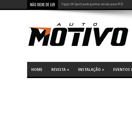
NÃO DEIXE DE LER
Leapmotor B10: SUV elétrico tem preço de compacto 
HOME
REVISTA
»
INSTALAÇÃO
»
EVENTOS E