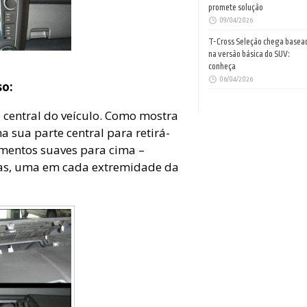
promete solução
09/04/2026
T-Cross Seleção chega basea
na versão básica do SUV:
conheça
06/04/2026
so:
l central do veículo. Como mostra
 sua parte central para retirá-
mentos suaves para cima –
cas, uma em cada extremidade da