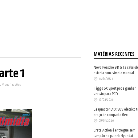
MATÉRIAS RECENTES
Novo Porsche 911 GT3 cabriol
arte 1
estreia com câmbio manual
14/04/2026
50 Visualizações
Tiggo 5X Sport pode ganhar
versão para PCD
10/04/2026
Leapmotor B10: SUV elétrico 
preço de compacto flex
09/04/2026
Creta Action é entregue sem
tampão no painel: Hyundai