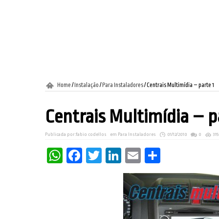
Home
/
Instalação
/
Para Instaladores
/
Centrais Multimídia – parte 1
Centrais Multimídia – p
Publicada por:
fabio codellos
em
Para Instaladores
01/12/2010
0
31
WhatsApp
Facebook
Twitter
LinkedIn
Email
Share