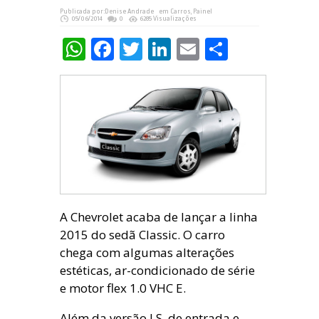
Publicada por:
Denise Andrade
em
Carros
,
Painel
05/06/2014
0
6285 Visualizações
WhatsApp
Facebook
Twitter
LinkedIn
Email
Share
A Chevrolet acaba de lançar a linha
2015 do sedã Classic. O carro
chega com algumas alterações
estéticas, ar-condicionado de série
e motor flex 1.0 VHC E.
Além da versão LS, de entrada e