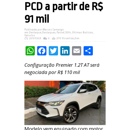
PCD a partir de R$
91 mil
Publicada por:
Marcos Camargo
em
Destaque
,
Destaques
,
Painel
,
SUVs
,
Últimas Notícias
,
Veículos
23/07/2021
0
2773 Visualizações
WhatsApp
Facebook
Twitter
LinkedIn
Email
Share
Configuração Premier 1.2T AT será
negociada por R$ 110 mil
Modelo vem equipado com motor