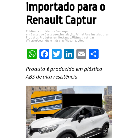
importado para o
Renault Captur
Publicada por:
Marcos Camargo
em
Destaque
,
Destaques
,
Instalação
,
Painel
,
Para Instaladores
,
Produtos
,
Produtos em Destaque
,
Últimas Notícias
28/01/2021
0
3133 Visualizações
WhatsApp
Facebook
Twitter
LinkedIn
Email
Share
Produto é produzido em plástico
ABS de alta resistência