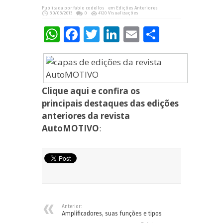
Publicada por:
fabio codellos
em
Edições Anteriores
30/03/2013
0
4120 Visualizações
WhatsApp
Facebook
Twitter
LinkedIn
Email
Share
Clique aqui e confira os
principais destaques das edições
anteriores da revista
AutoMOTIVO
:
Anterior:
Amplificadores, suas funções e tipos