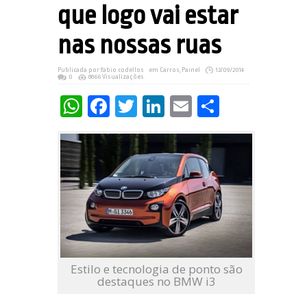
que logo vai estar
nas nossas ruas
Publicada por:
fabio codellos
em
Carros
,
Painel
12/09/2014
0
8866 Visualizações
WhatsApp
Facebook
Twitter
LinkedIn
Email
Share
Estilo e tecnologia de ponto são
destaques no BMW i3