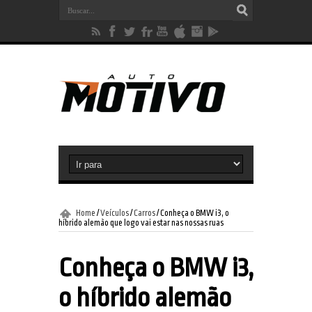
Home
/
Veículos
/
Carros
/
Conheça o BMW i3, o
híbrido alemão que logo vai estar nas nossas ruas
Conheça o BMW i3,
o híbrido alemão