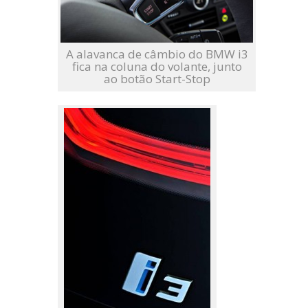
A alavanca de câmbio do BMW i3
fica na coluna do volante, junto
ao botão Start-Stop