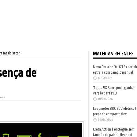
MATÉRIAS RECENTES
esas do setor
Novo Porsche 911 GT3 cabriol
sença de
estreia com câmbio manual
14/04/2026
Tiggo 5X Sport pode ganhar
versão para PCD
ções
10/04/2026
Leapmotor B10: SUV elétrico 
preço de compacto flex
09/04/2026
Creta Action é entregue sem
tampão no painel: Hyundai