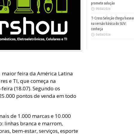
promete solução
09/04/2026
T-Cross Seleção chega basea
na versão básica do SUV:
conheça
06/04/2026
 maior feira da América Latina
ares e TI, que começa na
-feira (18.07).
Segundo os
 25.000 pontos de venda em todo
mais de 1.000 marcas e 10.000
o: linhas branca e marrom,
doras, bem-estar, serviços, esporte