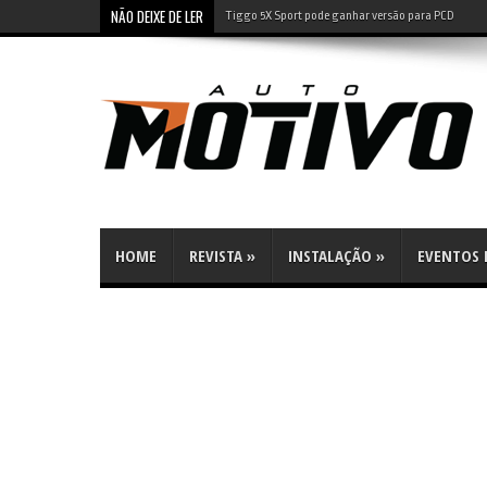
NÃO DEIXE DE LER
Tiggo 5X Sport pode ganhar versão para PCD
HOME
REVISTA
»
INSTALAÇÃO
»
EVENTOS E