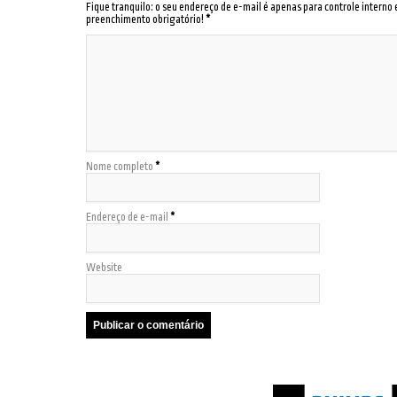
Fique tranquilo: o seu endereço de e-mail é apenas para controle interno
preenchimento obrigatório!
*
Nome completo
*
Endereço de e-mail
*
Website