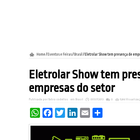
Home
/
Eventos e Feiras
/
Brasil
/
Eletrolar Show tem presença de empr
Eletrolar Show tem pre
empresas do setor
Publicada por:
fabio codellos
em
Brasil
01/07/2013
0
5246 Visualiza
WhatsApp
Facebook
Twitter
LinkedIn
Email
Share