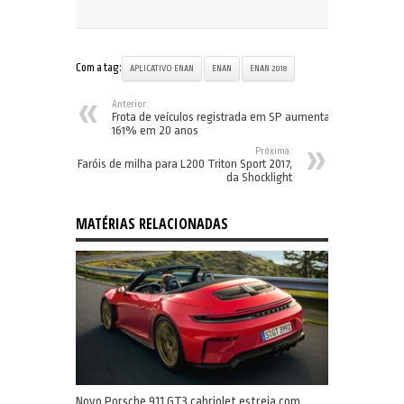
Com a tag:
APLICATIVO ENAN
ENAN
ENAN 2018
Anterior:
Frota de veículos registrada em SP aumenta
161% em 20 anos
Próxima:
Faróis de milha para L200 Triton Sport 2017,
da Shocklight
MATÉRIAS RELACIONADAS
Novo Porsche 911 GT3 cabriolet estreia com