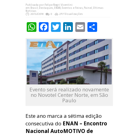
Publicada por:
Felipe Negri Vicentini
em
Brasil
,
Destaques
,
ENAN
,
Eventos e Feiras
,
Painel
,
Últimas
Notícias
20/02/2018
0
2717 Visualizações
WhatsApp
Facebook
Twitter
LinkedIn
Email
Share
Evento será realizado novamente
no Novotel Center Norte, em São
Paulo
Este ano marca a sétima edição
consecutiva do
ENAN – Encontro
Nacional AutoMOTIVO de