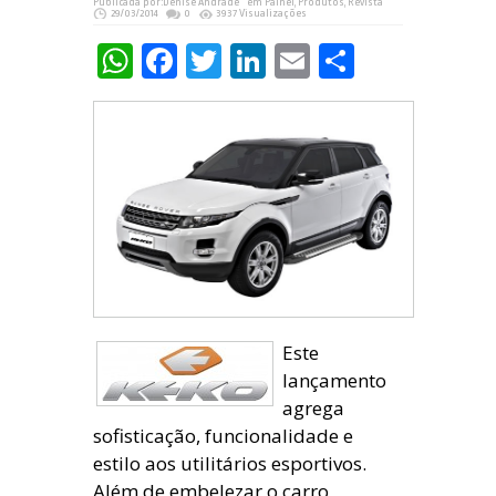
Publicada por:
Denise Andrade
em
Painel
,
Produtos
,
Revista
29/03/2014
0
3937 Visualizações
WhatsApp
Facebook
Twitter
LinkedIn
Email
Share
Este
lançamento
agrega
sofisticação, funcionalidade e
estilo aos utilitários esportivos.
Além de embelezar o carro,