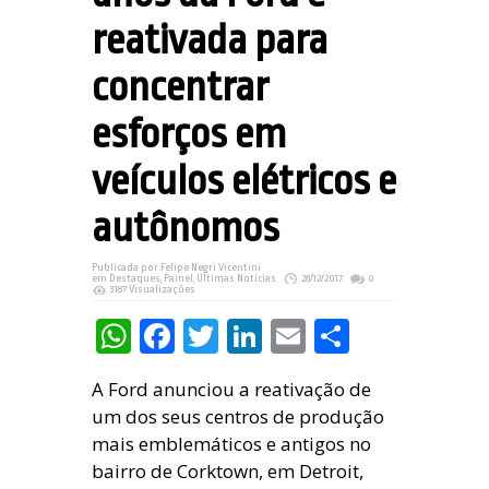
reativada para
concentrar
esforços em
veículos elétricos e
autônomos
Publicada por:
Felipe Negri Vicentini
em
Destaques
,
Painel
,
Últimas Notícias
28/12/2017
0
3187 Visualizações
WhatsApp
Facebook
Twitter
LinkedIn
Email
Share
A Ford anunciou a reativação de
um dos seus centros de produção
mais emblemáticos e antigos no
bairro de Corktown, em Detroit,