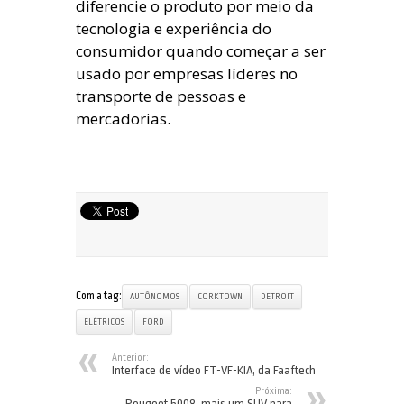
diferencie o produto por meio da
tecnologia e experiência do
consumidor quando começar a ser
usado por empresas líderes no
transporte de pessoas e
mercadorias.
Com a tag:
AUTÔNOMOS
CORKTOWN
DETROIT
ELÉTRICOS
FORD
Anterior:
Interface de vídeo FT-VF-KIA, da Faaftech
Próxima:
Peugeot 5008, mais um SUV para